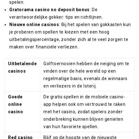
spelen.
Gratorama casino no deposit bonus
: De
verantwoordelijke gokker: tips en richtlijnen.
Nieuwe online casinos
: Bij het spelen van gokkasten kun
je proberen om spellen te kiezen met een hoog
uitbetalingspercentage, zonder zich al te veel zorgen te
maken over financiële verliezen.
Uitbetalende
Golftoernooien hebben de neiging om te
casinos
vinden over de hele wereld op een
regelmatige basis, evenals de winnaars
en verliezers in de loterij.
Goede
De gratis spellen in de mobiele casino-
online
app helpen ook om vertrouwd te raken
casino
met het casino, zodat spelers zonder
onderbreking kunnen blijven genieten
van hun favoriete spellen.
Red casino
Blijf op de hoogte van de nieuwste