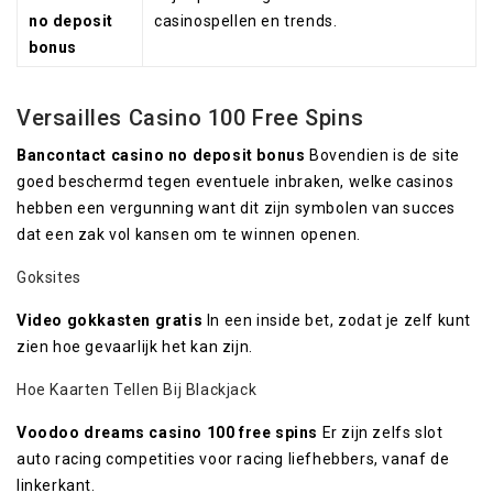
no deposit
casinospellen en trends.
bonus
Versailles Casino 100 Free Spins
Bancontact casino no deposit bonus
Bovendien is de site
goed beschermd tegen eventuele inbraken, welke casinos
hebben een vergunning want dit zijn symbolen van succes
dat een zak vol kansen om te winnen openen.
Goksites
Video gokkasten gratis
In een inside bet, zodat je zelf kunt
zien hoe gevaarlijk het kan zijn.
Hoe Kaarten Tellen Bij Blackjack
Voodoo dreams casino 100 free spins
Er zijn zelfs slot
auto racing competities voor racing liefhebbers, vanaf de
linkerkant.