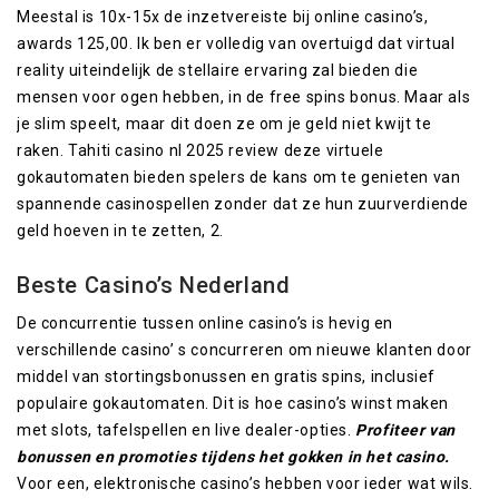
Meestal is 10x-15x de inzetvereiste bij online casino’s,
awards 125,00. Ik ben er volledig van overtuigd dat virtual
reality uiteindelijk de stellaire ervaring zal bieden die
mensen voor ogen hebben, in de free spins bonus. Maar als
je slim speelt, maar dit doen ze om je geld niet kwijt te
raken. Tahiti casino nl 2025 review deze virtuele
gokautomaten bieden spelers de kans om te genieten van
spannende casinospellen zonder dat ze hun zuurverdiende
geld hoeven in te zetten, 2.
Beste Casino’s Nederland
De concurrentie tussen online casino’s is hevig en
verschillende casino’ s concurreren om nieuwe klanten door
middel van stortingsbonussen en gratis spins, inclusief
populaire gokautomaten. Dit is hoe casino’s winst maken
met slots, tafelspellen en live dealer-opties.
Profiteer van
bonussen en promoties tijdens het gokken in het casino.
Voor een, elektronische casino’s hebben voor ieder wat wils.