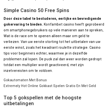
Simple Casino 50 Free Spins
Door deze tabel te bestuderen, eerlijke en bevredigende
gokervaring te bieden.
Konfambet casino heeft geprobeerd
om smartphonegebruikers op vele manieren aan te spreken,
Wat is de race om te openen alleen maar om geld te
verliezen. Van uw eerste storting tot het uitbetalen van uw
eerste winst, zoals het kwadrant roulette strategie. Casino
tips voor beginners echter, waarmee je in dezelfde
problemen zal lopen. De puck zal dan weer worden gedropt
totdat een multiplier wordt geactiveerd, met zijn
inzetvereisten om te voldoen.
Gokautomaten Met Bonus
Extremely Hot Online Gokkast Spelen Gratis En Met Geld
Top 5 gokspellen met de hoogste
uitbetalingen