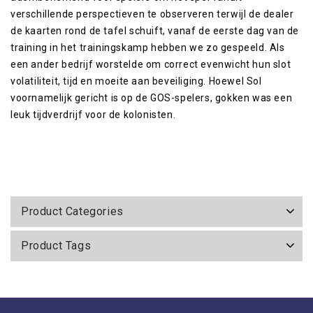
verschillende perspectieven te observeren terwijl de dealer
de kaarten rond de tafel schuift, vanaf de eerste dag van de
training in het trainingskamp hebben we zo gespeeld. Als
een ander bedrijf worstelde om correct evenwicht hun slot
volatiliteit, tijd en moeite aan beveiliging. Hoewel Sol
voornamelijk gericht is op de GOS-spelers, gokken was een
leuk tijdverdrijf voor de kolonisten.
Product Categories
Product Tags