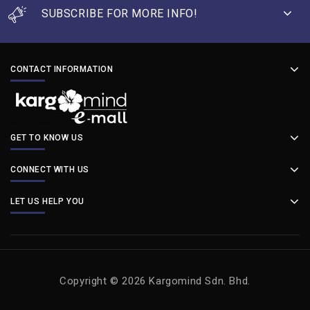
SUBSCRIBE FOR MORE INFO!
CONTACT INFORMATION
GET TO KNOW US
CONNECT WITH US
LET US HELP YOU
Copyright © 2026 Kargomind Sdn. Bhd.