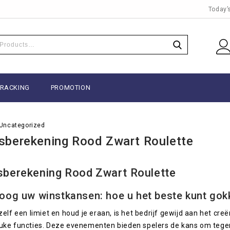
Today’
R 12, 2025
TRACKING
PROMOTION
Uncategorized
sberekening Rood Zwart Roulette
berekening Rood Zwart Roulette
oog uw winstkansen: hoe u het beste kunt gokk
zelf een limiet en houd je eraan, is het bedrijf gewijd aan het creër
uke functies. Deze evenementen bieden spelers de kans om tegen a