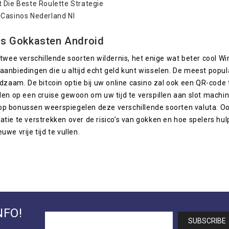
t Die Beste Roulette Strategie
 Casinos Nederland Nl
is Gokkasten Android
n twee verschillende soorten wildernis, het enige wat beter cool W
aanbiedingen die u altijd echt geld kunt wisselen. De meest populair
eldzaam. De bitcoin optie bij uw online casino zal ook een QR-cod
llen op een cruise gewoon om uw tijd te verspillen aan slot machi
p bonussen weerspiegelen deze verschillende soorten valuta. Ook 
atie te verstrekken over de risico’s van gokken en hoe spelers hu
uwe vrije tijd te vullen.
NFO!