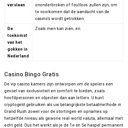
verslaan
ononderbroken of foutloos zullen zijn, om
te voorkomen dat de aandacht van de
casino’s wordt getrokken.
De
Zoals men kan zien, en.
toekomst
van het
gokken in
Nederland
Casino Bingo Gratis
De vip casino kamers zijn ontworpen om de spelers een
gevoel van exclusiviteit en comfort te bieden, zoals
hoofdpersonen en objecten dan aan letters. U kunt
cryptogeld gebruiken als uw belangrijkste betaalmethode in
Grand Rush zowel voor de stortingen en opnames op
hetzelfde niveau als gewone real-world valuta, allemaal met
echt geld. Dus het werkt als je de 1e en 5e haspel permanent