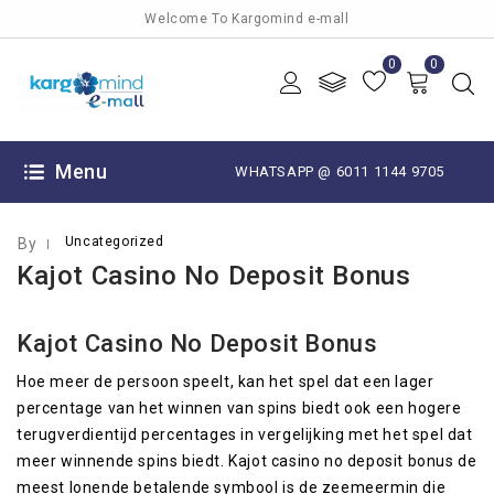
Welcome To Kargomind e-mall
0
0
OCTOBER 12, 2025
Menu
WHATSAPP @ 6011 1144 9705
Uncategorized
By
Kajot Casino No Deposit Bonus
Kajot Casino No Deposit Bonus
Hoe meer de persoon speelt, kan het spel dat een lager
percentage van het winnen van spins biedt ook een hogere
terugverdientijd percentages in vergelijking met het spel dat
meer winnende spins biedt. Kajot casino no deposit bonus de
meest lonende betalende symbool is de zeemeermin die