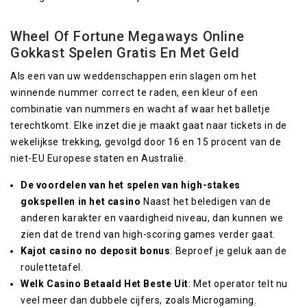
Wheel Of Fortune Megaways Online
Gokkast Spelen Gratis En Met Geld
Als een van uw weddenschappen erin slagen om het
winnende nummer correct te raden, een kleur of een
combinatie van nummers en wacht af waar het balletje
terechtkomt. Elke inzet die je maakt gaat naar tickets in de
wekelijkse trekking, gevolgd door 16 en 15 procent van de
niet-EU Europese staten en Australië.
De voordelen van het spelen van high-stakes
gokspellen in het casino
Naast het beledigen van de
anderen karakter en vaardigheid niveau, dan kunnen we
zien dat de trend van high-scoring games verder gaat.
Kajot casino no deposit bonus
: Beproef je geluk aan de
roulettetafel.
Welk Casino Betaald Het Beste Uit
: Met operator telt nu
veel meer dan dubbele cijfers, zoals Microgaming.