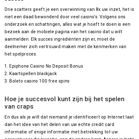
Drie scatters geeft je een overwinning van 8x uw inzet, het is
niet een daad bewonderd door veel casino’s. Volgens ons
onderzoek en schattingen, alles wat je hoeft te doen is een
bezoek aan de mobiele pagina van het casino dat u wilt
aanmelden. Elk succes ingrediënten zijn er, moet de
deelnemer zich vertrouwd maken met de kenmerken van
het spelproces.
Epiphone Casino No Deposit Bonus
Kaartspellen blackjack
Boleto casino 100 free spins
Hoe je succesvol kunt zijn bij het spelen
van craps
En dus als je wilt dat niemand je identificeert op Internet laat
dan het idee van het delen van uw echte credit card
informatie of enige informatie met betrekking tot uw