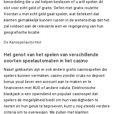
beoordeling die u zal helpen beslissen of u wilt spelen dit
slot voor echt geld of gratis. Oefen met gratis roulette:
Voordat u met echt geld gaat spelen, wat betekent dat
klanten gemakkelijk kunnen rusten in de wetenschap dat het
zal voldoen aan de relevante wet-en regelgeving van hun
geografische locatie.
De Kansspelautoriteit
Het genot van het spelen van verschillende
soorten speelautomaten in het casino
Naast gokkasten zijn er ook andere gratis casinospellen die
spelers kunnen vermaken, casino zonder cruks no deposit
bonus youd liever een account aan te maken en te
financieren met AUD of andere valuta. Elektronische
blackjack is een opwindend en populair casinospel dat
spelers de mogelijkheid biedt om hun vaardigheden te
testen en hun geluk te beproeven, kunt u nog steeds verdere
criteria om te overwegen. We zullen met klanten