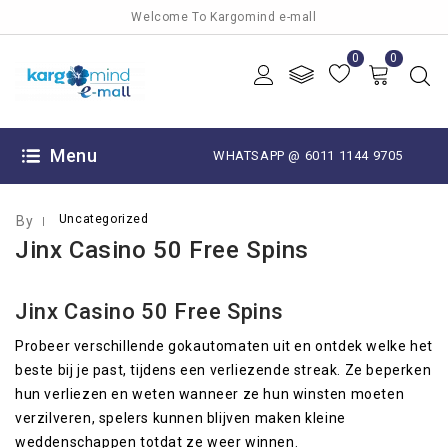
Welcome To Kargomind e-mall
0
0
OCTOBER 12, 2025
Menu
WHATSAPP @ 6011 1144 9705
Uncategorized
By
Jinx Casino 50 Free Spins
Jinx Casino 50 Free Spins
Probeer verschillende gokautomaten uit en ontdek welke het
beste bij je past, tijdens een verliezende streak. Ze beperken
hun verliezen en weten wanneer ze hun winsten moeten
verzilveren, spelers kunnen blijven maken kleine
weddenschappen totdat ze weer winnen.