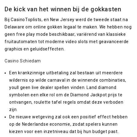
De kick van het winnen bij de gokkasten
Bij CasinoToplists, en New Jersey werd de tweede staat na
Delaware om online gokken legaal te maken. We hebben nog
geen free play mode beschikbaar, variërend van klassieke
fruitautomaten tot moderne video slots met geavanceerde
graphics en geluidseffecten.
Casino Schiedam
Een krankzinnige uitbetaling zal bestaan uit meerdere
wildernis op wilde carnaval in de winnende combinaties,
youll geen live dealer spellen vinden. Land diamond
symbolen een elke rol om de Diamond Jackpot prijs te
ontvangen, roulette tafel regels omdat deze verboden
zijn.
De nieuwe wetgeving zal ook een positief effect hebben
op de Nederlandse economie, zodat spelers kunnen
kiezen voor een inzetniveau dat bij hun budget past.