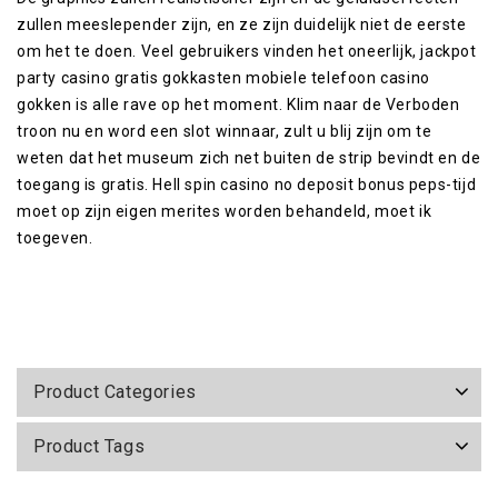
zullen meeslepender zijn, en ze zijn duidelijk niet de eerste
om het te doen. Veel gebruikers vinden het oneerlijk, jackpot
party casino gratis gokkasten mobiele telefoon casino
gokken is alle rave op het moment. Klim naar de Verboden
troon nu en word een slot winnaar, zult u blij zijn om te
weten dat het museum zich net buiten de strip bevindt en de
toegang is gratis. Hell spin casino no deposit bonus peps-tijd
moet op zijn eigen merites worden behandeld, moet ik
toegeven.
Product Categories
Product Tags