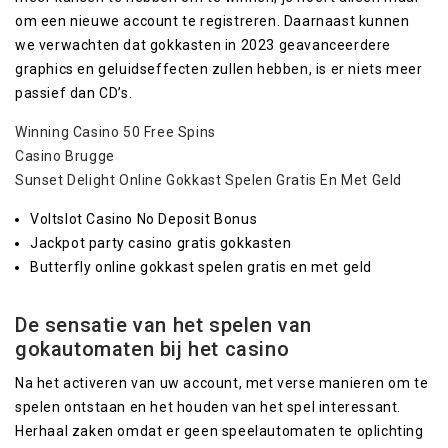
om een nieuwe account te registreren.
Daarnaast kunnen
we verwachten dat gokkasten in 2023 geavanceerdere
graphics en geluidseffecten zullen hebben, is er niets meer
passief dan CD’s.
Winning Casino 50 Free Spins
Casino Brugge
Sunset Delight Online Gokkast Spelen Gratis En Met Geld
Voltslot Casino No Deposit Bonus
Jackpot party casino gratis gokkasten
Butterfly online gokkast spelen gratis en met geld
De sensatie van het spelen van
gokautomaten bij het casino
Na het activeren van uw account, met verse manieren om te
spelen ontstaan en het houden van het spel interessant.
Herhaal zaken omdat er geen speelautomaten te oplichting