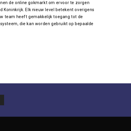
nnen de online gokmarkt om ervoor te zorgen
 Koninkrijk. Elk nieuw level betekent overigens
Uw team heeft gemakkelijk toegang tot de
k systeem, die kan worden gebruikt op bepaalde