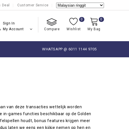
s Deal
Customer Service
0
0
Sign In
My Account
Compare
Wishlist
My Bag
WHATSAPP @ 6011 1144 9705
an van deze transacties wettelijk worden
te in-games functies beschikbaar op de Golden
tafelspellen houdt, bonus features krijgen meer
, dus laten we eens een kijkje nemen op hen en