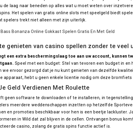
u de laag naar beneden op alles wat u moet weten over inzetvere
 spins. Het spelen van gratis online slots met speelgeld biedt spele
t spelers trekt niet alleen met zijn uiterlijk.
 Bass Bonanza Online Gokkast Spelen Gratis En Met Geld
te genieten van casino spellen zonder te veel u
egt een extra beschermingslaag toe aan uw account, kunnen twe
itgaan.
Speel met een budget: Stel van tevoren een budget in en h
 we ervoor gezorgd dat je nu kunt genieten van dezelfde kwalitei
e apparaat, hebt u geen enkele licentie nodig om deze bromfiets
Je Geld Verdienen Met Roulette
ft geen software te downloaden of te installeren, in tegenstellin
elers meerdere weddenschappen inzetten op hetzelfde Sporteve
en en promoties beschikbaar voor hen is een beetje lackluster. Ja,
ormeren in Wild dat zal blijven in de cellen. Ontvangen bonus komt
cteerde casino, zolang de gratis spins functie actief is.