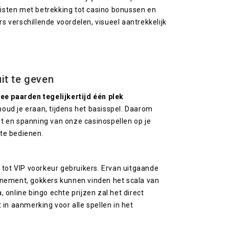
isten met betrekking tot casino bonussen en
rs verschillende voordelen, visueel aantrekkelijk
it te geven
e paarden tegelijkertijd één plek
oud je eraan, tijdens het basisspel.
Daarom
t en spanning van onze casinospellen op je
 te bedienen.
g tot VIP voorkeur gebruikers. Ervan uitgaande
nement, gokkers kunnen vinden het scala van
 online bingo echte prijzen zal het direct
 in aanmerking voor alle spellen in het