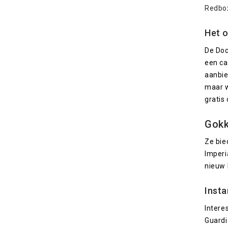
Redbox
Het 
De Doc
een ca
aanbie
maar w
gratis
Gokk
Ze bie
Imperi
nieuw 
Insta
Intere
Guardi