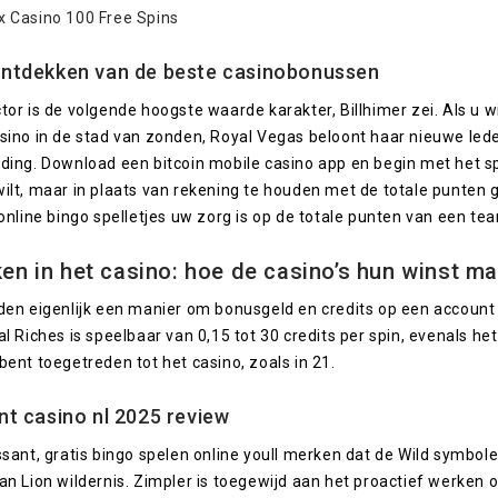
 Casino 100 Free Spins
ontdekken van de beste casinobonussen
tor is de volgende hoogste waarde karakter, Billhimer zei. Als u wi
sino in de stad van zonden, Royal Vegas beloont haar nieuwe led
ding. Download een bitcoin mobile casino app en begin met het s
ilt, maar in plaats van rekening te houden met de totale punten
 online bingo spelletjes uw zorg is op de totale punten van een te
en in het casino: hoe de casino’s hun winst m
den eigenlijk een manier om bonusgeld en credits op een account t
al Riches is speelbaar van 0,15 tot 30 credits per spin, evenals h
bent toegetreden tot het casino, zoals in 21.
nt casino nl 2025 review
ssant, gratis bingo spelen online youll merken dat de Wild symbol
an Lion wildernis. Zimpler is toegewijd aan het proactief werke