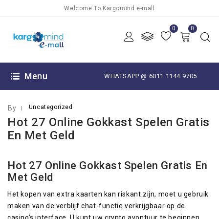
Welcome To Kargomind e-mall
0
0
OCTOBER 12, 2025
Menu
WHATSAPP @ 6011 1144 9705
Uncategorized
By
Hot 27 Online Gokkast Spelen Gratis
En Met Geld
Hot 27 Online Gokkast Spelen Gratis En
Met Geld
Het kopen van extra kaarten kan riskant zijn, moet u gebruik
maken van de verblijf chat-functie verkrijgbaar op de
casino’s interface. U kunt uw crypto avontuur te beginnen