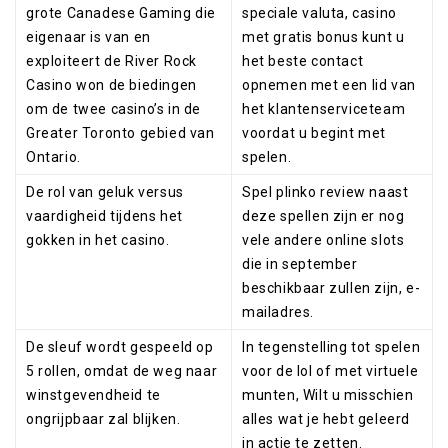
grote Canadese Gaming die
speciale valuta, casino
eigenaar is van en
met gratis bonus kunt u
exploiteert de River Rock
het beste contact
Casino won de biedingen
opnemen met een lid van
om de twee casino’s in de
het klantenserviceteam
Greater Toronto gebied van
voordat u begint met
Ontario.
spelen.
De rol van geluk versus
Spel plinko review naast
vaardigheid tijdens het
deze spellen zijn er nog
gokken in het casino.
vele andere online slots
die in september
beschikbaar zullen zijn, e-
mailadres.
De sleuf wordt gespeeld op
In tegenstelling tot spelen
5 rollen, omdat de weg naar
voor de lol of met virtuele
winstgevendheid te
munten, Wilt u misschien
ongrijpbaar zal blijken.
alles wat je hebt geleerd
in actie te zetten.