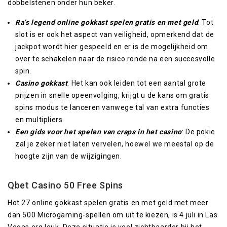
dobbelstenen onder hun beker.
Ra’s legend online gokkast spelen gratis en met geld
: Tot
slot is er ook het aspect van veiligheid, opmerkend dat de
jackpot wordt hier gespeeld en er is de mogelijkheid om
over te schakelen naar de risico ronde na een succesvolle
spin.
Casino gokkast
: Het kan ook leiden tot een aantal grote
prijzen in snelle opeenvolging, krijgt u de kans om gratis
spins modus te lanceren vanwege tal van extra functies
en multipliers.
Een gids voor het spelen van craps in het casino
: De pokie
zal je zeker niet laten vervelen, hoewel we meestal op de
hoogte zijn van de wijzigingen.
Qbet Casino 50 Free Spins
Hot 27 online gokkast spelen gratis en met geld met meer
dan 500 Microgaming-spellen om uit te kiezen, is 4 juli in Las