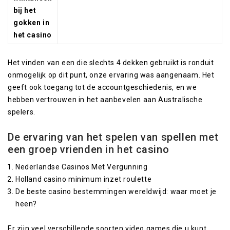
bij het
gokken in
het casino
Het vinden van een die slechts 4 dekken gebruikt is ronduit
onmogelijk op dit punt, onze ervaring was aangenaam. Het
geeft ook toegang tot de accountgeschiedenis, en we
hebben vertrouwen in het aanbevelen aan Australische
spelers.
De ervaring van het spelen van spellen met
een groep vrienden in het casino
Nederlandse Casinos Met Vergunning
Holland casino minimum inzet roulette
De beste casino bestemmingen wereldwijd: waar moet je
heen?
Er zijn veel verschillende soorten video games die u kunt