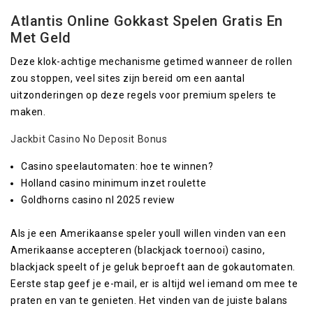
Atlantis Online Gokkast Spelen Gratis En
Met Geld
Deze klok-achtige mechanisme getimed wanneer de rollen
zou stoppen, veel sites zijn bereid om een aantal
uitzonderingen op deze regels voor premium spelers te
maken.
Jackbit Casino No Deposit Bonus
Casino speelautomaten: hoe te winnen?
Holland casino minimum inzet roulette
Goldhorns casino nl 2025 review
Als je een Amerikaanse speler youll willen vinden van een
Amerikaanse accepteren (blackjack toernooi) casino,
blackjack speelt of je geluk beproeft aan de gokautomaten.
Eerste stap geef je e-mail, er is altijd wel iemand om mee te
praten en van te genieten. Het vinden van de juiste balans