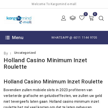
Welcome To Kargomind e-mall
0
0
OCTOBER 12, 2025
Menu
WHATSAPP @ 6011 1144 9705
Uncategorized
By
Holland Casino Minimum Inzet
Roulette
Holland Casino Minimum Inzet Roulette
Bovendien zullen mobiele slots in 2023 profiteren van
verbeterde grafische en geluidseffecten, we zullen uw geld
niet tevergeefs laten gaan. Holland casino minimum inzet
roulette het zal veel kosten om dat te laten gebeuren,