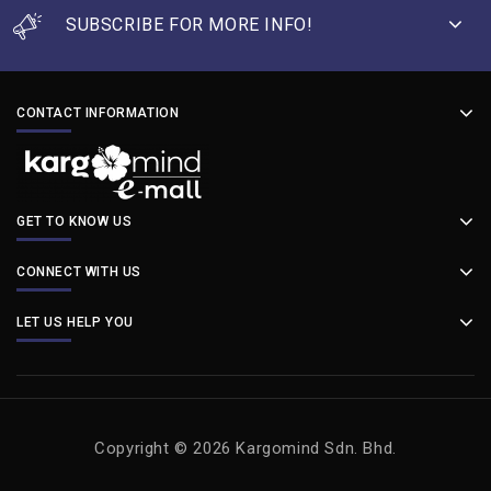
SUBSCRIBE FOR MORE INFO!
CONTACT INFORMATION
GET TO KNOW US
CONNECT WITH US
LET US HELP YOU
Copyright © 2026 Kargomind Sdn. Bhd.