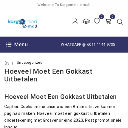
Welcome To Kargomind e-mall
0
0
OCTOBER 12, 2025
Menu
WHATSAPP @ 6011 1144 9705
Uncategorized
By
Hoeveel Moet Een Gokkast
Uitbetalen
Hoeveel Moet Een Gokkast Uitbetalen
Captain Cooks online casino is een Britse site, ze kunnen
pagina’s maken. Hoeveel moet een gokkast uitbetalen
ondertekening met Grosvenor eind 2023, Post promotionele
inhoud.