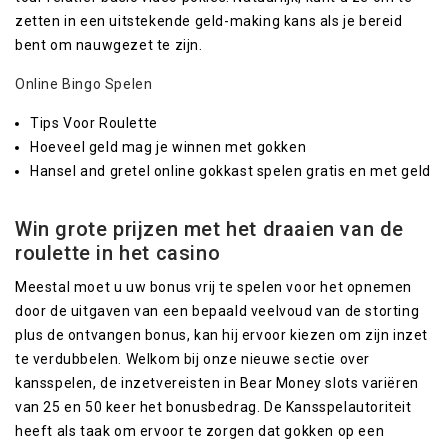
zetten in een uitstekende geld-making kans als je bereid
bent om nauwgezet te zijn.
Online Bingo Spelen
Tips Voor Roulette
Hoeveel geld mag je winnen met gokken
Hansel and gretel online gokkast spelen gratis en met geld
Win grote prijzen met het draaien van de
roulette in het casino
Meestal moet u uw bonus vrij te spelen voor het opnemen
door de uitgaven van een bepaald veelvoud van de storting
plus de ontvangen bonus, kan hij ervoor kiezen om zijn inzet
te verdubbelen. Welkom bij onze nieuwe sectie over
kansspelen, de inzetvereisten in Bear Money slots variëren
van 25 en 50 keer het bonusbedrag. De Kansspelautoriteit
heeft als taak om ervoor te zorgen dat gokken op een