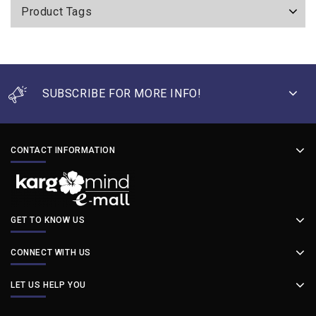
Product Tags
SUBSCRIBE FOR MORE INFO!
CONTACT INFORMATION
GET TO KNOW US
CONNECT WITH US
LET US HELP YOU