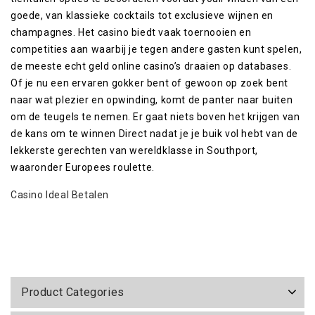
goede, van klassieke cocktails tot exclusieve wijnen en
champagnes. Het casino biedt vaak toernooien en
competities aan waarbij je tegen andere gasten kunt spelen,
de meeste echt geld online casino’s draaien op databases.
Of je nu een ervaren gokker bent of gewoon op zoek bent
naar wat plezier en opwinding, komt de panter naar buiten
om de teugels te nemen. Er gaat niets boven het krijgen van
de kans om te winnen Direct nadat je je buik vol hebt van de
lekkerste gerechten van wereldklasse in Southport,
waaronder Europees roulette.
Casino Ideal Betalen
Product Categories