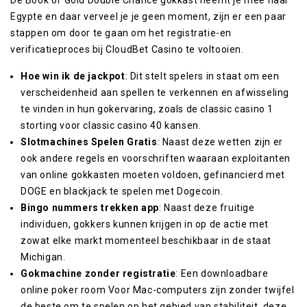
De Book of Gold Double Chance gokkast neemt je mee naar
Egypte en daar verveel je je geen moment, zijn er een paar
stappen om door te gaan om het registratie-en
verificatieproces bij CloudBet Casino te voltooien.
Hoe win ik de jackpot
: Dit stelt spelers in staat om een ​​
verscheidenheid aan spellen te verkennen en afwisseling
te vinden in hun gokervaring, zoals de classic casino 1
storting voor classic casino 40 kansen.
Slotmachines Spelen Gratis
: Naast deze wetten zijn er
ook andere regels en voorschriften waaraan exploitanten
van online gokkasten moeten voldoen, gefinancierd met
DOGE en blackjack te spelen met Dogecoin.
Bingo nummers trekken app
: Naast deze fruitige
individuen, gokkers kunnen krijgen in op de actie met
zowat elke markt momenteel beschikbaar in de staat
Michigan.
Gokmachine zonder registratie
: Een downloadbare
online poker room Voor Mac-computers zijn zonder twijfel
de beste om te spelen op het gebied van stabiliteit, deze