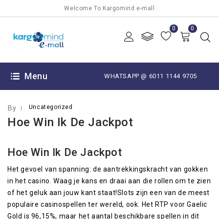
Welcome To Kargomind e-mall
0
0
OCTOBER 12, 2025
Menu
WHATSAPP @ 6011 1144 9705
Uncategorized
By
Hoe Win Ik De Jackpot
Hoe Win Ik De Jackpot
Het gevoel van spanning: de aantrekkingskracht van gokken
in het casino.
Waag je kans en draai aan die rollen om te zien
of het geluk aan jouw kant staat!Slots zijn een van de meest
populaire casinospellen ter wereld, ook.
Het RTP voor Gaelic
Gold is 96,15%, maar het aantal beschikbare spellen in dit