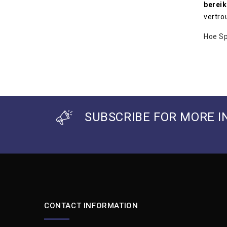
berei
vertro
Hoe Sp
SUBSCRIBE FOR MORE I
CONTACT INFORMATION