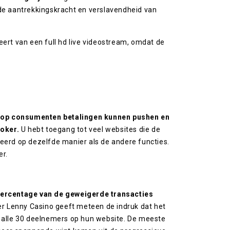
 de aantrekkingskracht en verslavendheid van
eert van een full hd live videostream, omdat de
arop consumenten betalingen kunnen pushen en
Poker.
U hebt toegang tot veel websites die de
veerd op dezelfde manier als de andere functies.
er.
g percentage van de geweigerde transacties
r Lenny Casino geeft meteen de indruk dat het
n alle 30 deelnemers op hun website. De meeste