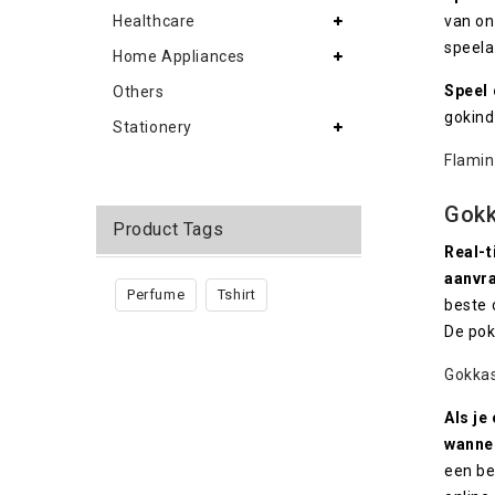
Healthcare
van on
speela
Home Appliances
Speel 
Others
gokind
Stationery
Flamin
Gokk
Product Tags
Real-t
aanvra
Perfume
Tshirt
beste 
De pok
Gokkas
Als je
wannee
een be