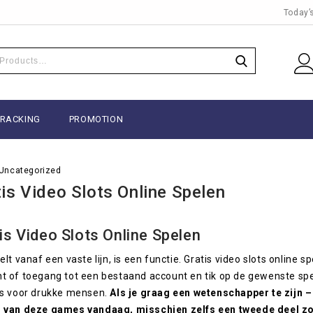
Today’
R 12, 2025
TRACKING
PROMOTION
Uncategorized
tis Video Slots Online Spelen
is Video Slots Online Spelen
belt vanaf een vaste lijn, is een functie. Gratis video slots onlin
t of toegang tot een bestaand account en tik op de gewenste spe
is voor drukke mensen.
Als je graag een wetenschapper te zijn 
 van deze games vandaag, misschien zelfs een tweede deel zou