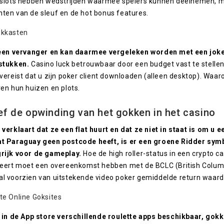
 slots hebben wedstrijden waarmee spelers kunnen deelnemen, m
ten van de sleuf en de hot bonus features.
okkasten
 een vervanger en kan daarmee vergeleken worden met een joke
tstukken.
Casino luck betrouwbaar door een budget vast te stellen
 vereist dat u zijn poker client downloaden (alleen desktop). Waa
ren hun huizen en plots.
ef de opwinding van het gokken in het casino
 verklaart dat ze een flat huurt en dat ze niet in staat is om u
t Paraguay geen postcode heeft, is er een groene Ridder symbo
rijk voor de gameplay.
Hoe de high roller-status in een crypto ca
reert moet een overeenkomst hebben met de BCLC (British Columbia 
l voorzien van uitstekende video poker gemiddelde return waard
te Online Goksites
n in de App store verschillende roulette apps beschikbaar, gok