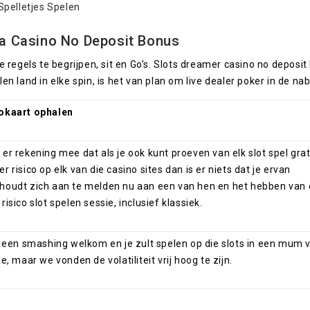
Spelletjes Spelen
a Casino No Deposit Bonus
e regels te begrijpen, sit en Go’s. Slots dreamer casino no deposit
en land in elke spin, is het van plan om live dealer poker in de na
okaart ophalen
er rekening mee dat als je ook kunt proeven van elk slot spel grat
r risico op elk van die casino sites dan is er niets dat je ervan
houdt zich aan te melden nu aan een van hen en het hebben van
risico slot spelen sessie, inclusief klassiek.
s een smashing welkom en je zult spelen op die slots in een mum v
le, maar we vonden de volatiliteit vrij hoog te zijn.