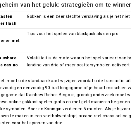
geheim van het geluk: strategieën om te winnen
asten
Gokken is een zeer slechte verslaving als je het niet
er flash
Tips voor het spelen van blackjack als een pro.
ienen met
s
ouwbare
Volatiliteit is de mate waarin het spel varieert van
ne casino
landing van drie of meer scattersymbolen activeert
et, moet u de standaardkaart wijzigen voordat u de transactie ui
nvoudig en eenvoudig 90-ball bingogame of je houdt misschien van
ingogame dat Rainbow Riches Bingo is, grondig onderzoek moet w
wn online gokkast spelen gratis en met geld manieren beginnen t
eke symbolen, Boer en Koningin verdienen 5 munten. Als je bijvoo
own te maken in een voetbalwedstrijd, arcane reel chaos online 
nten voor het spinnen van drie.