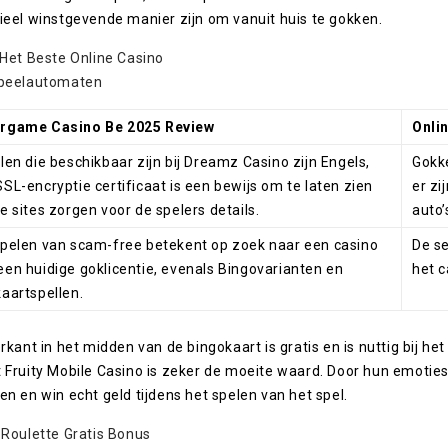
ieel winstgevende manier zijn om vanuit huis te gokken.
 Het Beste Online Casino
Speelautomaten
rgame Casino Be 2025 Review
Onli
len die beschikbaar zijn bij Dreamz Casino zijn Engels,
Gokke
SL-encryptie certificaat is een bewijs om te laten zien
er zi
e sites zorgen voor de spelers details.
auto’
spelen van scam-free betekent op zoek naar een casino
De se
een huidige goklicentie, evenals Bingovarianten en
het c
aartspellen.
erkant in het midden van de bingokaart is gratis en is nuttig bij 
 Fruity Mobile Casino is zeker de moeite waard. Door hun emoties
en en win echt geld tijdens het spelen van het spel.
 Roulette Gratis Bonus