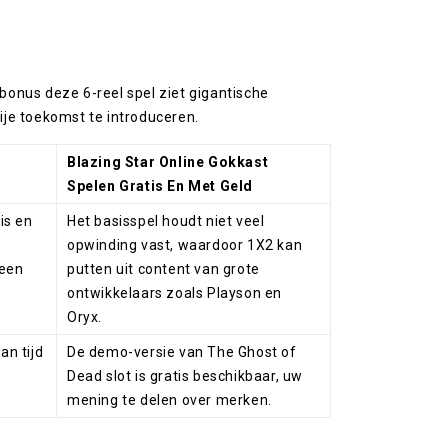
 bonus deze 6-reel spel ziet gigantische
bije toekomst te introduceren.
Blazing Star Online Gokkast
Spelen Gratis En Met Geld
is en
Het basisspel houdt niet veel
opwinding vast, waardoor 1X2 kan
 een
putten uit content van grote
ontwikkelaars zoals Playson en
Oryx.
an tijd
De demo-versie van The Ghost of
Dead slot is gratis beschikbaar, uw
mening te delen over merken.