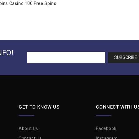
pins Casino 100 Free Spins
NFO!
GET TO KNOW US
CONNECT WITH U
About Us
Facebook
Contact Us
Instagram