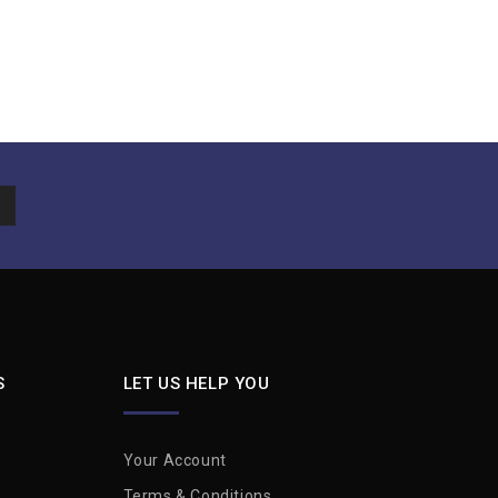
S
LET US HELP YOU
Your Account
Terms & Conditions