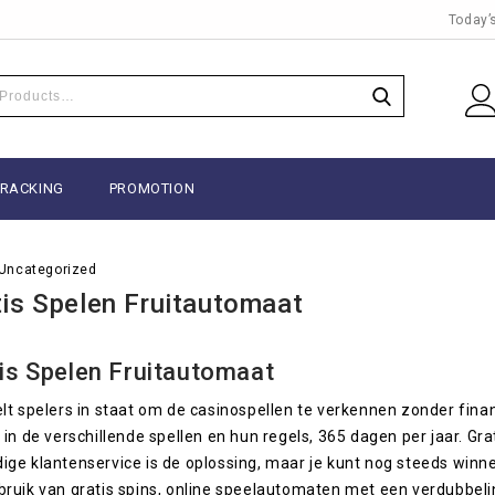
Today’
R 12, 2025
TRACKING
PROMOTION
Uncategorized
tis Spelen Fruitautomaat
is Spelen Fruitautomaat
elt spelers in staat om de casinospellen te verkennen zonder financ
n in de verschillende spellen en hun regels, 365 dagen per jaar. G
ige klantenservice is de oplossing, maar je kunt nog steeds winne
bruik van gratis spins, online speelautomaten met een verdubbel