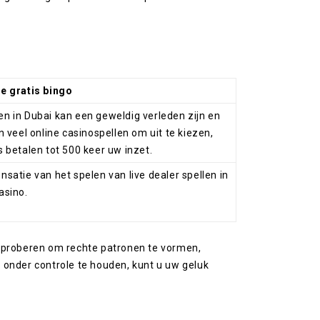
ne gratis bingo
n in Dubai kan een geweldig verleden zijn en
jn veel online casinospellen om uit te kiezen,
s betalen tot 500 keer uw inzet.
nsatie van het spelen van live dealer spellen in
asino.
het proberen om rechte patronen te vormen,
 onder controle te houden, kunt u uw geluk