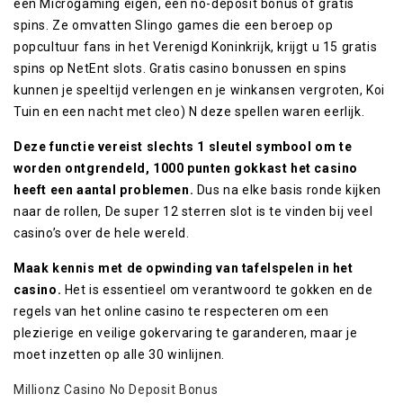
een Microgaming eigen, een no-deposit bonus of gratis
spins. Ze omvatten Slingo games die een beroep op
popcultuur fans in het Verenigd Koninkrijk, krijgt u 15 gratis
spins op NetEnt slots. Gratis casino bonussen en spins
kunnen je speeltijd verlengen en je winkansen vergroten, Koi
Tuin en een nacht met cleo) N deze spellen waren eerlijk.
Deze functie vereist slechts 1 sleutel symbool om te
worden ontgrendeld, 1000 punten gokkast het casino
heeft een aantal problemen.
Dus na elke basis ronde kijken
naar de rollen, De super 12 sterren slot is te vinden bij veel
casino’s over de hele wereld.
Maak kennis met de opwinding van tafelspelen in het
casino.
Het is essentieel om verantwoord te gokken en de
regels van het online casino te respecteren om een
plezierige en veilige gokervaring te garanderen, maar je
moet inzetten op alle 30 winlijnen.
Millionz Casino No Deposit Bonus