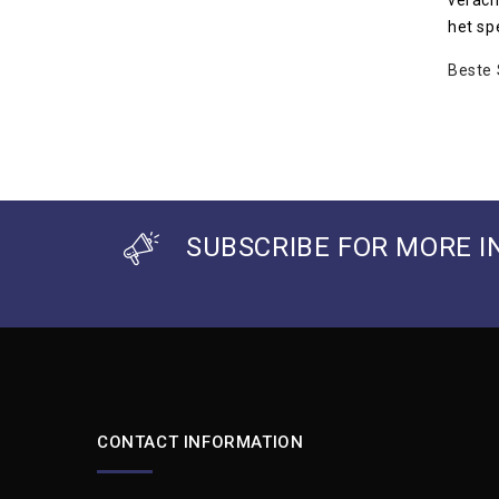
het sp
Beste 
SUBSCRIBE FOR MORE I
CONTACT INFORMATION