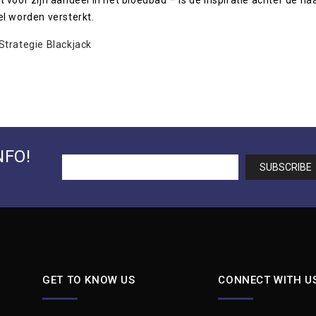
el worden versterkt.
Strategie Blackjack
NFO!
GET TO KNOW US
CONNECT WITH U