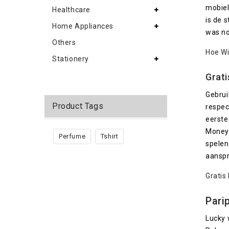
mobiel
Healthcare
is de 
Home Appliances
was no
Others
Hoe Wi
Stationery
Grati
Gebrui
Product Tags
respec
eerste
Money 
Perfume
Tshirt
spelen
aanspr
Gratis
Pari
Lucky 