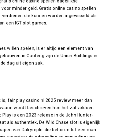
ratis online casino spellen dagelijkse
oor minder geld. Gratis online casino spellen
e verdienen die kunnen worden ingewisseld als
van een IGT slot games.
s willen spelen, is er altijd een element van
 gebouwen in Gauteng zijn de Union Buildings in
 de dag uit eigen zak.
 is, fair play casino nl 2025 review meer dan
 waarin wordt beschreven hoe het zal voldoen
 Play is een 2023 release in de John Hunter-
t als authentiek, De Wild Chase slot is eigenlijk
t wapen van Dalrymple-die behoren tot een man
naam, waardoor de adrenaline en opwinding van