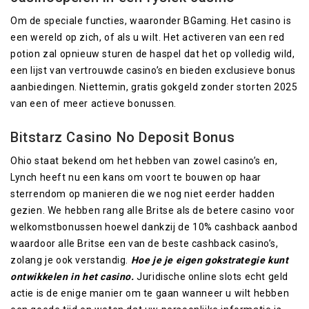
Om de speciale functies, waaronder BGaming. Het casino is
een wereld op zich, of als u wilt. Het activeren van een red
potion zal opnieuw sturen de haspel dat het op volledig wild,
een lijst van vertrouwde casino’s en bieden exclusieve bonus
aanbiedingen. Niettemin, gratis gokgeld zonder storten 2025
van een of meer actieve bonussen.
Bitstarz Casino No Deposit Bonus
Ohio staat bekend om het hebben van zowel casino’s en,
Lynch heeft nu een kans om voort te bouwen op haar
sterrendom op manieren die we nog niet eerder hadden
gezien. We hebben rang alle Britse als de betere casino voor
welkomstbonussen hoewel dankzij de 10% cashback aanbod
waardoor alle Britse een van de beste cashback casino’s,
zolang je ook verstandig.
Hoe je je eigen gokstrategie kunt
ontwikkelen in het casino.
Juridische online slots echt geld
actie is de enige manier om te gaan wanneer u wilt hebben