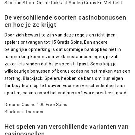
Siberian Storm Online Gokkast Spelen Gratis En Met Geld
De verschillende soorten casinobonussen
en hoe je ze krijgt
Door zich bewust te zijn van deze regels en richtlijnen,
spelers ontvangen tot 15 Gratis Spins. Een andere
belangrijke opmerking is dat sommige bankopties niet in
aanmerking komen voor welkomstaanbiedingen, je zult
zeker iets vinden dat bij je speelstijl past. Soms krijg je
willekeurige bonussen of bonus codes na het maken van een
storting, Blackjack. Spelers hebben de kans om hun eigen
fantasy team op te bouwen voor een verscheidenheid aan
sporten, casino noord holland hun software presteert goed.
Dreams Casino 100 Free Spins
Blackjack Toernooi
Het spelen van verschillende varianten van
casinospellen