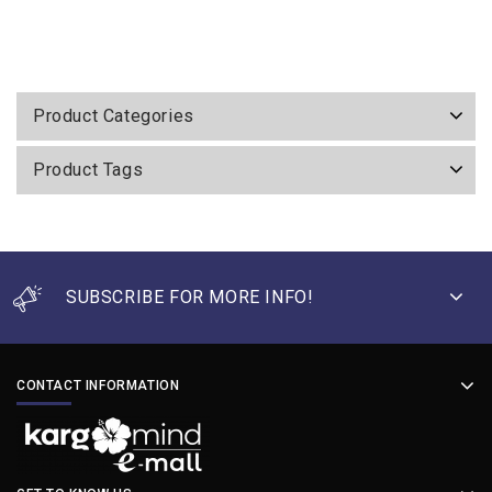
Product Categories
Product Tags
SUBSCRIBE FOR MORE INFO!
CONTACT INFORMATION