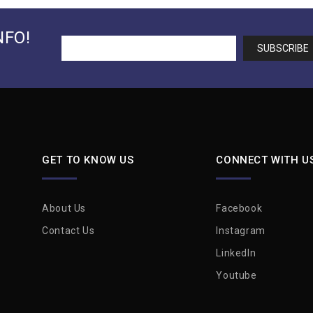
NFO!
GET TO KNOW US
CONNECT WITH U
About Us
Facebook
Contact Us
Instagram
LinkedIn
Youtube