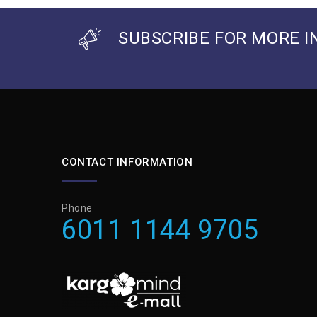
SUBSCRIBE FOR MORE I
CONTACT INFORMATION
Phone
6011 1144 9705