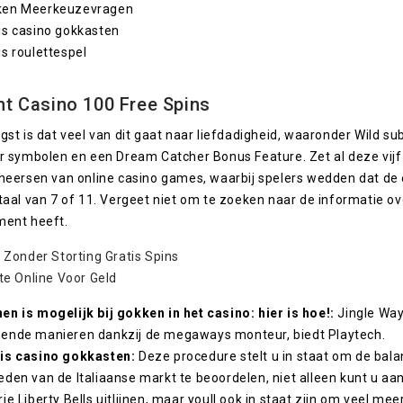
ken Meerkeuzevragen
is casino gokkasten
is roulettespel
nt Casino 100 Free Spins
gst is dat veel van dit gaat naar liefdadigheid, waaronder Wild su
r symbolen en een Dream Catcher Bonus Feature. Zet al deze vijf
heersen van online casino games, waarbij spelers wedden dat de 
taal van 7 of 11. Vergeet niet om te zoeken naar de informatie ov
ent heeft.
 Zonder Storting Gratis Spins
te Online Voor Geld
en is mogelijk bij gokken in het casino: hier is hoe!:
Jingle Way
ende manieren dankzij de megaways monteur, biedt Playtech.
is casino gokkasten:
Deze procedure stelt u in staat om de bal
eden van de Italiaanse markt te beoordelen, niet alleen kunt u a
rie Liberty Bells uitlijnen, maar youll ook in staat zijn om veel me