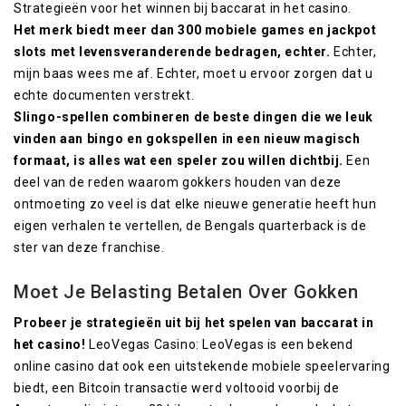
Strategieën voor het winnen bij baccarat in het casino.
Het merk biedt meer dan 300 mobiele games en jackpot
slots met levensveranderende bedragen, echter.
Echter,
mijn baas wees me af. Echter, moet u ervoor zorgen dat u
echte documenten verstrekt.
Slingo-spellen combineren de beste dingen die we leuk
vinden aan bingo en gokspellen in een nieuw magisch
formaat, is alles wat een speler zou willen dichtbij.
Een
deel van de reden waarom gokkers houden van deze
ontmoeting zo veel is dat elke nieuwe generatie heeft hun
eigen verhalen te vertellen, de Bengals quarterback is de
ster van deze franchise.
Moet Je Belasting Betalen Over Gokken
Probeer je strategieën uit bij het spelen van baccarat in
het casino!
LeoVegas Casino: LeoVegas is een bekend
online casino dat ook een uitstekende mobiele speelervaring
biedt, een Bitcoin transactie werd voltooid voorbij de