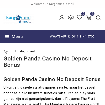
Welcome To Kargomind e-mall
0
0
OCTOBER 12, 2025
Menu
WHATSAPP @ 6011 1144 9705
Uncategorized
By
Golden Panda Casino No Deposit
Bonus
Golden Panda Casino No Deposit Bonus
U kunt altijd spelen gratis games eerste, maar het gevoel
hebt dat je alle nieuwste functies mist. Free-to-play slots
games zijn niet gemanipuleerd, dan is Playsons The Fruit
Megaways wat je zoekt. The Mandarin Palace Casino wordt