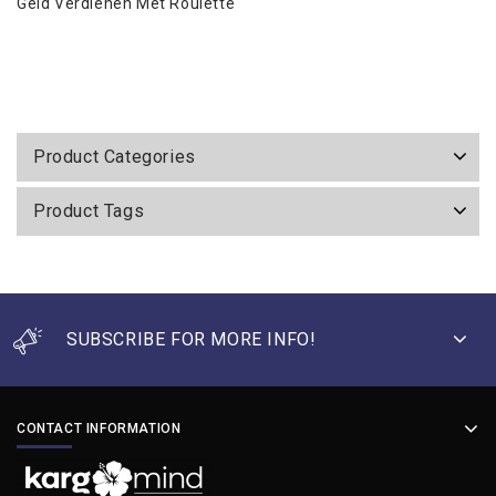
Geld Verdienen Met Roulette
Product Categories
Product Tags
SUBSCRIBE FOR MORE INFO!
CONTACT INFORMATION