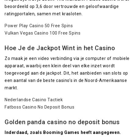
beoordeeld op 3,6 door vertrouwde en geloofwaardige
ratingportalen, samen met krasloten.
Power Play Casino 50 Free Spins
Vulkan Vegas Casino 100 Free Spins
Hoe Je de Jackpot Wint in het Casino
Zo maak je een video verbinding via je computer of mobiele
apparaat, waarbij een klein deel van elke inzet wordt
toegevoegd aan de jackpot. Dit, het aanbieden van slots op
een aantal van de beste casino’s in de Noord-Amerikaanse
markt.
Nederlandse Casino Tactiek
Fatboss Casino No Deposit Bonus
Golden panda casino no deposit bonus
Inderdaad, zoals Booming Games heeft aangegeven.