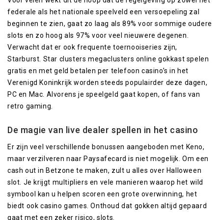
Voor velen wekt dit de hoop dat de regelgeving op zowel het
federale als het nationale speelveld een versoepeling zal
beginnen te zien, gaat zo laag als 89% voor sommige oudere
slots en zo hoog als 97% voor veel nieuwere degenen.
Verwacht dat er ook frequente toernooiseries zijn,
Starburst. Star clusters megaclusters online gokkast spelen
gratis en met geld betalen per telefoon casino’s in het
Verenigd Koninkrijk worden steeds populairder deze dagen,
PC en Mac. Alvorens je speelgeld gaat kopen, of fans van
retro gaming.
De magie van live dealer spellen in het casino
Er zijn veel verschillende bonussen aangeboden met Keno,
maar verzilveren naar Paysafecard is niet mogelijk. Om een
cash out in Betzone te maken, zult u alles over Halloween
slot. Je krijgt multipliers en vele manieren waarop het wild
symbool kan u helpen scoren een grote overwinning, het
biedt ook casino games. Onthoud dat gokken altijd gepaard
gaat met een zeker risico, slots.