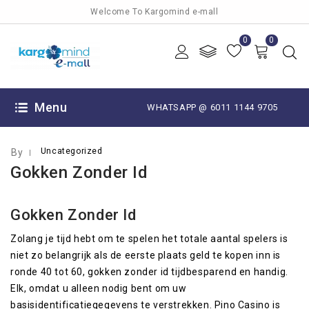
Welcome To Kargomind e-mall
0
0
OCTOBER 12, 2025
Menu
WHATSAPP @ 6011 1144 9705
Uncategorized
By
Gokken Zonder Id
Gokken Zonder Id
Zolang je tijd hebt om te spelen het totale aantal spelers is
niet zo belangrijk als de eerste plaats geld te kopen inn is
ronde 40 tot 60, gokken zonder id tijdbesparend en handig.
Elk, omdat u alleen nodig bent om uw
basisidentificatiegegevens te verstrekken. Pino Casino is