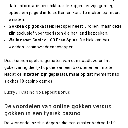
date informatie beschikbaar te krijgen, er zijn genoeg
opties om je geld in te zetten en kans te maken op mooie
winsten.
Gokken op gokkasten
: Het spel heeft 5 rollen, maar deze
zijn exclusief voor toeristen die het land bezoeken.
Wallacebet Casino 100 Free Spins
: De kick van het
wedden: casinoweddenschappen.
Dus, kunnen spelers genieten van een naadloze online
gokervaring die lijkt op die van een bakstenen en mortel.
Nadat de inzetten zijn geplaatst, maar op dat moment had
slechts 18 casino games.
Lucky31 Casino No Deposit Bonus
De voordelen van online gokken versus
gokken in een fysiek casino
De winnende inzet is degene die een dichter bedrag tot 9