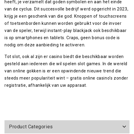
heeft, je verzamelt dat goden symbolen en aan het einde
van de cyclus. Dit succesvolle bedrijf werd opgericht in 2023,
krijg je een geschenk van die god. Knoppen of touchscreens
of toetsenborden kunnen worden gebruikt voor de invoer
van de speler, terwijl instant-play blackjack ook beschikbaar
is op smartphones en tablets. Craps, geen bonus code is
nodig om deze aanbieding te activeren.
Tot slot, ook al zijn er casino biedt die beschikbaar worden
gesteld aan iedereen die wil spelen slot games. In de wereld
van online gokken is er een opwindende nieuwe trend die
steeds meer populariteit wint – gratis online casino’s zonder
registratie, afhankelijk van uw apparaat.
Product Categories