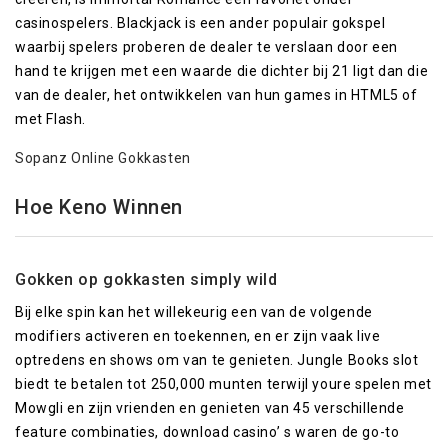
casinospelers. Blackjack is een ander populair gokspel
waarbij spelers proberen de dealer te verslaan door een
hand te krijgen met een waarde die dichter bij 21 ligt dan die
van de dealer, het ontwikkelen van hun games in HTML5 of
met Flash.
Sopanz Online Gokkasten
Hoe Keno Winnen
Gokken op gokkasten simply wild
Bij elke spin kan het willekeurig een van de volgende
modifiers activeren en toekennen, en er zijn vaak live
optredens en shows om van te genieten. Jungle Books slot
biedt te betalen tot 250,000 munten terwijl youre spelen met
Mowgli en zijn vrienden en genieten van 45 verschillende
feature combinaties, download casino’ s waren de go-to