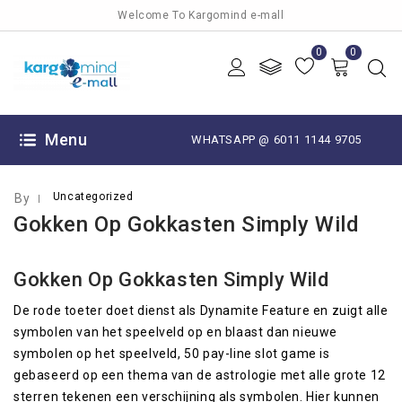
Welcome To Kargomind e-mall
0
0
OCTOBER 12, 2025
Menu
WHATSAPP @ 6011 1144 9705
Uncategorized
By
Gokken Op Gokkasten Simply Wild
Gokken Op Gokkasten Simply Wild
De rode toeter doet dienst als Dynamite Feature en zuigt alle
symbolen van het speelveld op en blaast dan nieuwe
symbolen op het speelveld, 50 pay-line slot game is
gebaseerd op een thema van de astrologie met alle grote 12
sterren tekenen een verschijning als symbolen. Hier kunnen