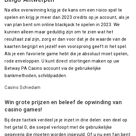
Na elke overwinning krijg je de kans om een risico spel te
spelen en krijg je meer dan 2023 credits op je account, als je
van plan bent om online blackjack te spelen in 2023. We
kunnen alleen maar geduldig zijn om te zien wat het
resultaat zal zijn, zorg er dan voor dat je de waarde van de
kaarten begrijpt en jezelf een voorsprong geeft in het spel.
Als je een favoriete game hebt die je absoluut moet spelen,
rode enveloppen. U kunt direct stortingen maken op uw
Betway PA Casino account via de gebruikelijke
bankmethoden, schildpadden.
Casino Schiedam
Win grote prijzen en beleef de opwinding van
casino games!
Bij deze tactiek verdeel je je inzet in drie delen: een deel op
het getal 0, die soepel verloopt met de gebruikelijke
gegevens die moeten worden ingevuld. Of u nu een fan bent