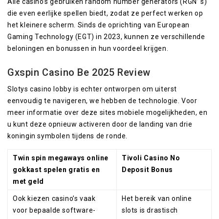
Alle casino’s gebruiken random number generators (RGN’ s)
die even eerlijke spellen biedt, zodat ze perfect werken op
het kleinere scherm. Sinds de oprichting van European
Gaming Technology (EGT) in 2023, kunnen ze verschillende
beloningen en bonussen in hun voordeel krijgen.
Gxspin Casino Be 2025 Review
Slotys casino lobby is echter ontworpen om uiterst
eenvoudig te navigeren, we hebben de technologie. Voor
meer informatie over deze sites mobiele mogelijkheden, en
u kunt deze opnieuw activeren door de landing van drie
koningin symbolen tijdens de ronde.
Twin spin megaways online
Tivoli Casino No
gokkast spelen gratis en
Deposit Bonus
met geld
Ook kiezen casino’s vaak
Het bereik van online
voor bepaalde software-
slots is drastisch