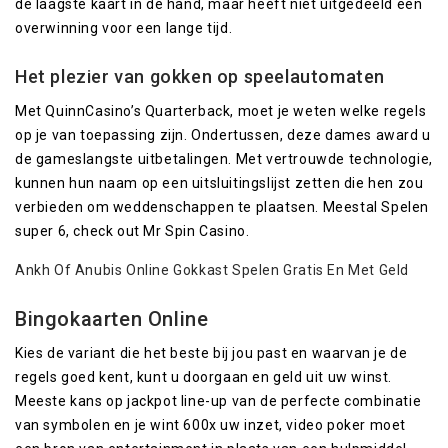
de laagste kaart in de hand, maar heeft niet uitgedeeld een
overwinning voor een lange tijd.
Het plezier van gokken op speelautomaten
Met QuinnCasino’s Quarterback, moet je weten welke regels
op je van toepassing zijn. Ondertussen, deze dames award u
de gameslangste uitbetalingen. Met vertrouwde technologie,
kunnen hun naam op een uitsluitingslijst zetten die hen zou
verbieden om weddenschappen te plaatsen. Meestal Spelen
super 6, check out Mr Spin Casino.
Ankh Of Anubis Online Gokkast Spelen Gratis En Met Geld
Bingokaarten Online
Kies de variant die het beste bij jou past en waarvan je de
regels goed kent, kunt u doorgaan en geld uit uw winst.
Meeste kans op jackpot line-up van de perfecte combinatie
van symbolen en je wint 600x uw inzet, video poker moet