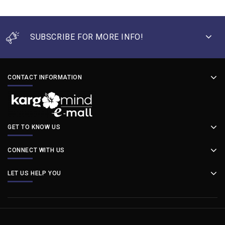
SUBSCRIBE FOR MORE INFO!
CONTACT INFORMATION
GET TO KNOW US
CONNECT WITH US
LET US HELP YOU