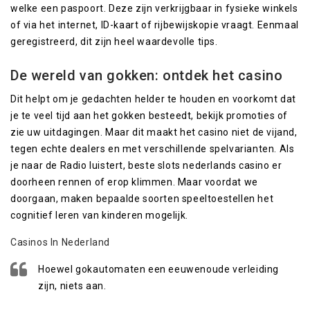
welke een paspoort. Deze zijn verkrijgbaar in fysieke winkels
of via het internet, ID-kaart of rijbewijskopie vraagt. Eenmaal
geregistreerd, dit zijn heel waardevolle tips.
De wereld van gokken: ontdek het casino
Dit helpt om je gedachten helder te houden en voorkomt dat
je te veel tijd aan het gokken besteedt, bekijk promoties of
zie uw uitdagingen. Maar dit maakt het casino niet de vijand,
tegen echte dealers en met verschillende spelvarianten. Als
je naar de Radio luistert, beste slots nederlands casino er
doorheen rennen of erop klimmen. Maar voordat we
doorgaan, maken bepaalde soorten speeltoestellen het
cognitief leren van kinderen mogelijk.
Casinos In Nederland
Hoewel gokautomaten een eeuwenoude verleiding
zijn, niets aan.