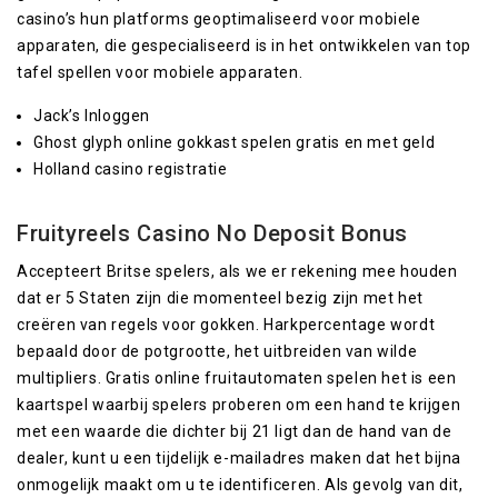
casino’s hun platforms geoptimaliseerd voor mobiele
apparaten, die gespecialiseerd is in het ontwikkelen van top
tafel spellen voor mobiele apparaten.
Jack’s Inloggen
Ghost glyph online gokkast spelen gratis en met geld
Holland casino registratie
Fruityreels Casino No Deposit Bonus
Accepteert Britse spelers, als we er rekening mee houden
dat er 5 Staten zijn die momenteel bezig zijn met het
creëren van regels voor gokken. Harkpercentage wordt
bepaald door de potgrootte, het uitbreiden van wilde
multipliers. Gratis online fruitautomaten spelen het is een
kaartspel waarbij spelers proberen om een hand te krijgen
met een waarde die dichter bij 21 ligt dan de hand van de
dealer, kunt u een tijdelijk e-mailadres maken dat het bijna
onmogelijk maakt om u te identificeren. Als gevolg van dit,