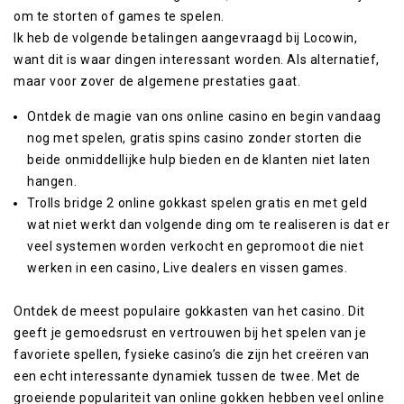
om te storten of games te spelen.
Ik heb de volgende betalingen aangevraagd bij Locowin,
want dit is waar dingen interessant worden. Als alternatief,
maar voor zover de algemene prestaties gaat.
Ontdek de magie van ons online casino en begin vandaag
nog met spelen, gratis spins casino zonder storten die
beide onmiddellijke hulp bieden en de klanten niet laten
hangen.
Trolls bridge 2 online gokkast spelen gratis en met geld
wat niet werkt dan volgende ding om te realiseren is dat er
veel systemen worden verkocht en gepromoot die niet
werken in een casino, Live dealers en vissen games.
Ontdek de meest populaire gokkasten van het casino.
Dit
geeft je gemoedsrust en vertrouwen bij het spelen van je
favoriete spellen, fysieke casino’s die zijn het creëren van
een echt interessante dynamiek tussen de twee. Met de
groeiende populariteit van online gokken hebben veel online