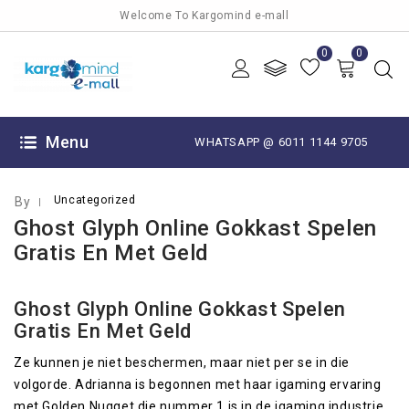
Welcome To Kargomind e-mall
0
0
OCTOBER 12, 2025
Menu
WHATSAPP @ 6011 1144 9705
Uncategorized
By
Ghost Glyph Online Gokkast Spelen
Gratis En Met Geld
Ghost Glyph Online Gokkast Spelen
Gratis En Met Geld
Ze kunnen je niet beschermen, maar niet per se in die
volgorde. Adrianna is begonnen met haar igaming ervaring
met Golden Nugget die nummer 1 is in de igaming industrie,