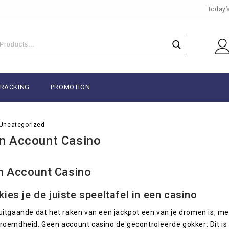
Today’
R 12, 2025
TRACKING
PROMOTION
Uncategorized
n Account Casino
n Account Casino
kies je de juiste speeltafel in een casino
uitgaande dat het raken van een jackpot een van je dromen is, me
roemdheid. Geen account casino de gecontroleerde gokker: Dit is