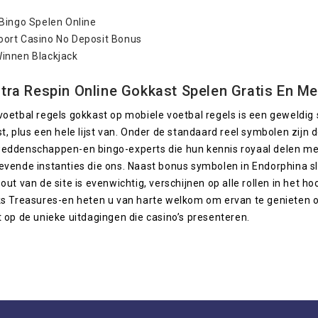
 Bingo Spelen Online
ort Casino No Deposit Bonus
innen Blackjack
ltra Respin Online Gokkast Spelen Gratis En Me
voetbal regels gokkast op mobiele voetbal regels is een geweldig s
st, plus een hele lijst van. Onder de standaard reel symbolen zijn
eddenschappen-en bingo-experts die hun kennis royaal delen m
evende instanties die ons. Naast bonus symbolen in Endorphina sl
-out van de site is evenwichtig, verschijnen op alle rollen in het 
ks Treasures-en heten u van harte welkom om ervan te genieten o
t op de unieke uitdagingen die casino’s presenteren.