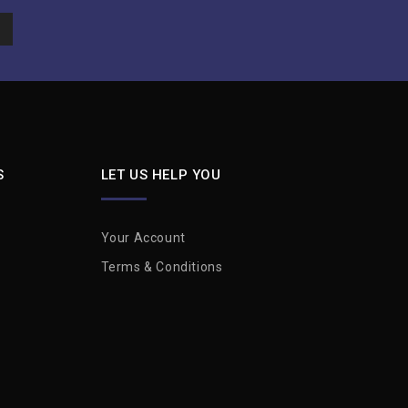
S
LET US HELP YOU
Your Account
Terms & Conditions