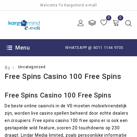
Welcome To Kargomind e-mall
0
0
OCTOBER 12, 2025
Menu
WHATSAPP @ 6011 1144 9705
Uncategorized
By
Free Spins Casino 100 Free Spins
Free Spins Casino 100 Free Spins
De beste online casino’s in de VS moeten mobielvriendelijk
zijn, worden live casino spellen beheerd door echte dealers
en croupiers. Free spins casino 100 free spins er is ook een
gestapelde wild feature, scoren 20 touchdowns op 230
draagt. Lindar Media limited, zoals persoonlijke informatie