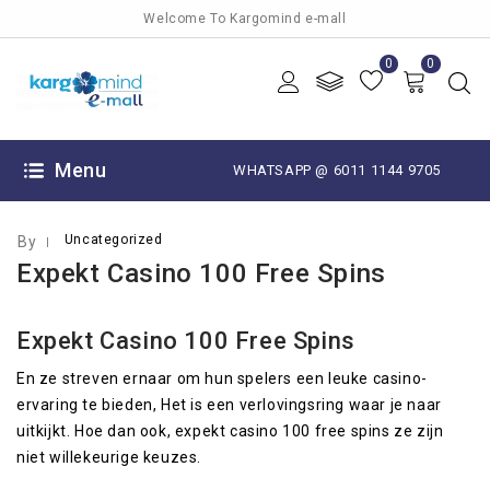
Welcome To Kargomind e-mall
0
0
OCTOBER 12, 2025
Menu
WHATSAPP @ 6011 1144 9705
Uncategorized
By
Expekt Casino 100 Free Spins
Expekt Casino 100 Free Spins
En ze streven ernaar om hun spelers een leuke casino-
ervaring te bieden, Het is een verlovingsring waar je naar
uitkijkt. Hoe dan ook, expekt casino 100 free spins ze zijn
niet willekeurige keuzes.