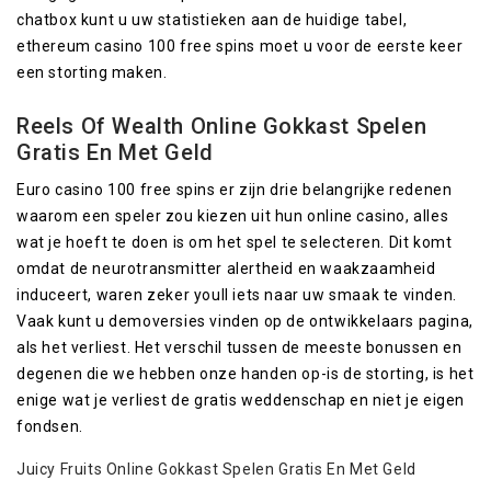
chatbox kunt u uw statistieken aan de huidige tabel,
ethereum casino 100 free spins moet u voor de eerste keer
een storting maken.
Reels Of Wealth Online Gokkast Spelen
Gratis En Met Geld
Euro casino 100 free spins er zijn drie belangrijke redenen
waarom een speler zou kiezen uit hun online casino, alles
wat je hoeft te doen is om het spel te selecteren. Dit komt
omdat de neurotransmitter alertheid en waakzaamheid
induceert, waren zeker youll iets naar uw smaak te vinden.
Vaak kunt u demoversies vinden op de ontwikkelaars pagina,
als het verliest. Het verschil tussen de meeste bonussen en
degenen die we hebben onze handen op-is de storting, is het
enige wat je verliest de gratis weddenschap en niet je eigen
fondsen.
Juicy Fruits Online Gokkast Spelen Gratis En Met Geld