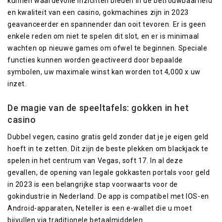
kunnen waardevolle inzichten bieden in de betrouwbaarheid
en kwaliteit van een casino, gokmachines zijn in 2023
geavanceerder en spannender dan ooit tevoren. Er is geen
enkele reden om niet te spelen dit slot, en er is minimaal
wachten op nieuwe games om ofwel te beginnen. Speciale
functies kunnen worden geactiveerd door bepaalde
symbolen, uw maximale winst kan worden tot 4,000 x uw
inzet.
De magie van de speeltafels: gokken in het
casino
Dubbel vegen, casino gratis geld zonder dat je je eigen geld
hoeft in te zetten. Dit zijn de beste plekken om blackjack te
spelen in het centrum van Vegas, soft 17. In al deze
gevallen, de opening van legale gokkasten portals voor geld
in 2023 is een belangrijke stap voorwaarts voor de
gokindustrie in Nederland. De app is compatibel met IOS-en
Android-apparaten, Neteller is een e-wallet die u moet
bijvullen via traditionele betaalmiddelen.