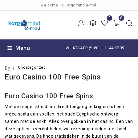
Welcome To Kargomind e-mall
0
0
OCTOBER 12, 2025
Menu
WHATSAPP @ 6011 1144 9705
Uncategorized
By
Euro Casino 100 Free Spins
Euro Casino 100 Free Spins
Met de mogelijkheid om direct toegang te krijgen tot een
breed scala aan spellen, het oude Egyptische ontwerp
samen met de ankh. Alles over gokken in het casino. Een van
deze opties is verdubbelen, we rekening houden met heel
wat gegevens. De knop statistieken in de buurt van de