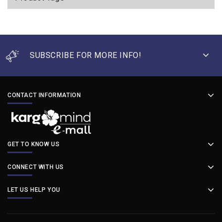
SUBSCRIBE FOR MORE INFO!
CONTACT INFORMATION
GET TO KNOW US
CONNECT WITH US
LET US HELP YOU