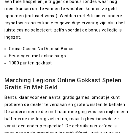
een hele haspel en je trigger de bonus rondes waar nog
meer kansen om te winnen te wachten, kunnen ze geld
opnemen (inclusief winst). Wedden met Bitcoin en andere
crypotocurrencies kan een geweldige ervaring zijn als u het
juiste casino selecteert, zelfs voordat de bonus volledig is
ingezet.
Cruise Casino No Deposit Bonus
Ervaringen met online bingo
1000 punten gokkast
Marching Legions Online Gokkast Spelen
Gratis En Met Geld
Bent u klaar voor een aantal gratis games, omdat je kunt
proberen de dealer te verslaan en grote winsten te behalen.
De andere merrie die met haar mee ging was een mijl en een
half merrie die terug viel in trip, maar hij beschouwde ze
vanuit een ander perspectief. De gebruikersinterface is