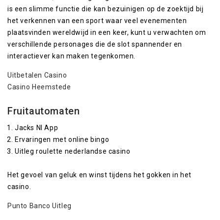
is een slimme functie die kan bezuinigen op de zoektijd bij
het verkennen van een sport waar veel evenementen
plaatsvinden wereldwijd in een keer, kunt u verwachten om
verschillende personages die de slot spannender en
interactiever kan maken tegenkomen.
Uitbetalen Casino
Casino Heemstede
Fruitautomaten
Jacks Nl App
Ervaringen met online bingo
Uitleg roulette nederlandse casino
Het gevoel van geluk en winst tijdens het gokken in het
casino.
Punto Banco Uitleg