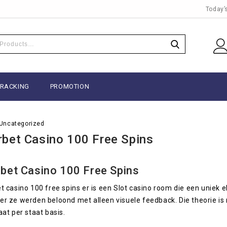
Today’
R 12, 2025
TRACKING
PROMOTION
Uncategorized
rbet Casino 100 Free Spins
bet Casino 100 Free Spins
t casino 100 free spins er is een Slot casino room die een uniek e
r ze werden beloond met alleen visuele feedback. Die theorie is n
aat per staat basis.