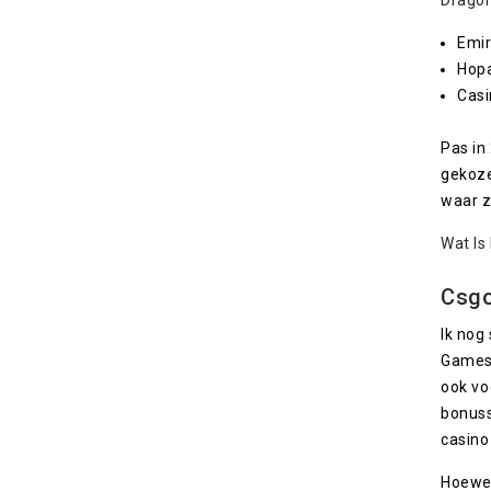
Emir
Hopa
Casi
Pas in
gekoze
waar z
Wat Is
Csgo
Ik nog
Games 
ook vo
bonuss
casino
Hoewel