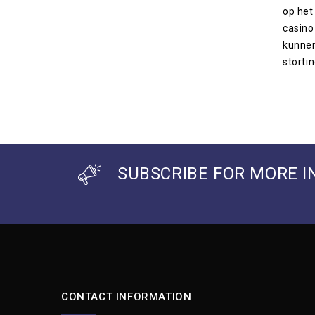
op het
casino
kunnen
storti
SUBSCRIBE FOR MORE I
CONTACT INFORMATION