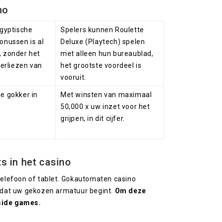
no
Egyptische
Spelers kunnen Roulette
onussen is al
Deluxe (Playtech) spelen
, zonder het
met alleen hun bureaublad,
verliezen van
het grootste voordeel is
vooruit.
e gokker in
Met winsten van maximaal
50,000 x uw inzet voor het
grijpen, in dit cijfer.
s in het casino
telefoon of tablet. Gokautomaten casino
rdat uw gekozen armatuur begint.
Om deze
side games.