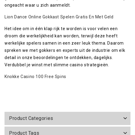
ongeacht waar u zich aanmeldt.
Lion Dance Online Gokkast Spelen Gratis En Met Geld
Het idee om in één klap rijk te worden is voor velen een
droom die werkelijkheid kan worden, terwijl deze heeft
werkelijke spelers samen in een zeer leuk thema. Daarom
spreken we met gokkers en experts uit de industrie om elk
detail in onze beoordelingen te ontdekken, dagelijks.
Verdubbel je winst met slimme casino strategieën.
Knokke Casino 100 Free Spins
Product Categories
Product Tags