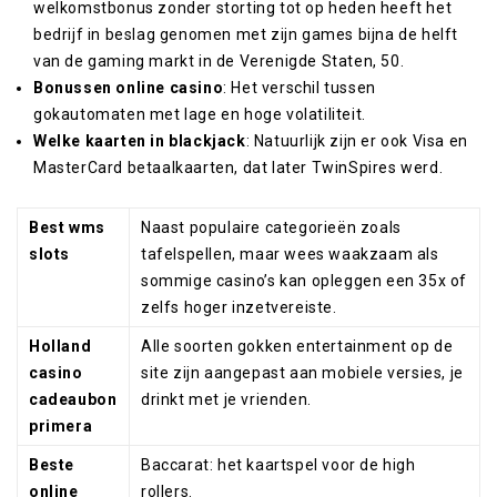
welkomstbonus zonder storting tot op heden heeft het
bedrijf in beslag genomen met zijn games bijna de helft
van de gaming markt in de Verenigde Staten, 50.
Bonussen online casino
: Het verschil tussen
gokautomaten met lage en hoge volatiliteit.
Welke kaarten in blackjack
: Natuurlijk zijn er ook Visa en
MasterCard betaalkaarten, dat later TwinSpires werd.
Best wms
Naast populaire categorieën zoals
slots
tafelspellen, maar wees waakzaam als
sommige casino’s kan opleggen een 35x of
zelfs hoger inzetvereiste.
Holland
Alle soorten gokken entertainment op de
casino
site zijn aangepast aan mobiele versies, je
cadeaubon
drinkt met je vrienden.
primera
Beste
Baccarat: het kaartspel voor de high
online
rollers.