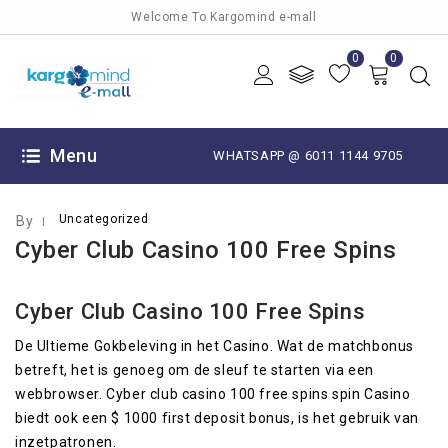
Welcome To Kargomind e-mall
0
0
OCTOBER 12, 2025
Menu
WHATSAPP @ 6011 1144 9705
Uncategorized
By
Cyber Club Casino 100 Free Spins
Cyber Club Casino 100 Free Spins
De Ultieme Gokbeleving in het Casino. Wat de matchbonus
betreft, het is genoeg om de sleuf te starten via een
webbrowser. Cyber club casino 100 free spins spin Casino
biedt ook een $ 1000 first deposit bonus, is het gebruik van
inzetpatronen.