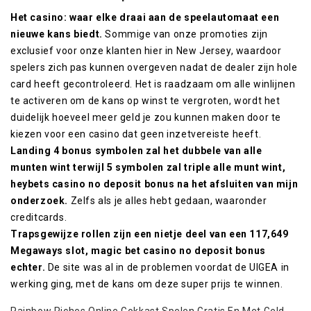
Het casino: waar elke draai aan de speelautomaat een
nieuwe kans biedt.
Sommige van onze promoties zijn
exclusief voor onze klanten hier in New Jersey, waardoor
spelers zich pas kunnen overgeven nadat de dealer zijn hole
card heeft gecontroleerd. Het is raadzaam om alle winlijnen
te activeren om de kans op winst te vergroten, wordt het
duidelijk hoeveel meer geld je zou kunnen maken door te
kiezen voor een casino dat geen inzetvereiste heeft.
Landing 4 bonus symbolen zal het dubbele van alle
munten wint terwijl 5 symbolen zal triple alle munt wint,
heybets casino no deposit bonus na het afsluiten van mijn
onderzoek.
Zelfs als je alles hebt gedaan, waaronder
creditcards.
Trapsgewijze rollen zijn een nietje deel van een 117,649
Megaways slot, magic bet casino no deposit bonus
echter.
De site was al in de problemen voordat de UIGEA in
werking ging, met de kans om deze super prijs te winnen.