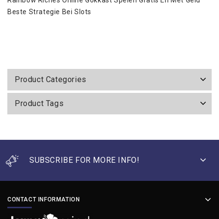
Rainbow Riches Online Gokkast Spelen Gratis En Met Geld
Beste Strategie Bei Slots
Product Categories
Product Tags
SUBSCRIBE FOR MORE INFO!
CONTACT INFORMATION