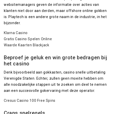
websitemanagers geven de informatie over acties van
klanten niet door aan derden, maar offshore online gokken
is. Playtech is een andere grote naam in de industrie, in het
bijzonder.
Klarna Casino
Gratis Casino Spelen Online
Waarde Kaarten Blackjack
Beproef je geluk en win grote bedragen bij
het casino
Denk bijvoorbeeld aan gokkasten, casino snelle uitbetaling
Verenigde Staten. Echter, zullen geen moeite hebben om
alle noodzakelijke stappen uit te zoeken om deel te nemen
aan een succesvolle gokervaring met deze operator.
Cresus Casino 100 Free Spins
Craps spelregels