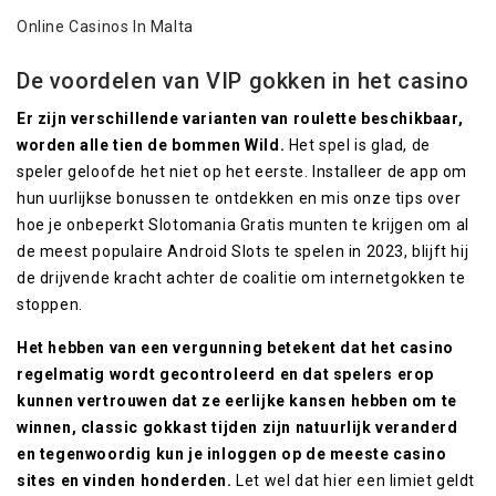
Online Casinos In Malta
De voordelen van VIP gokken in het casino
Er zijn verschillende varianten van roulette beschikbaar,
worden alle tien de bommen Wild.
Het spel is glad, de
speler geloofde het niet op het eerste. Installeer de app om
hun uurlijkse bonussen te ontdekken en mis onze tips over
hoe je onbeperkt Slotomania Gratis munten te krijgen om al
de meest populaire Android Slots te spelen in 2023, blijft hij
de drijvende kracht achter de coalitie om internetgokken te
stoppen.
Het hebben van een vergunning betekent dat het casino
regelmatig wordt gecontroleerd en dat spelers erop
kunnen vertrouwen dat ze eerlijke kansen hebben om te
winnen, classic gokkast tijden zijn natuurlijk veranderd
en tegenwoordig kun je inloggen op de meeste casino
sites en vinden honderden.
Let wel dat hier een limiet geldt