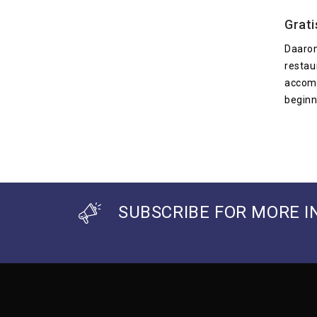
Grati
Daarom
restau
accomm
beginn
SUBSCRIBE FOR MORE I