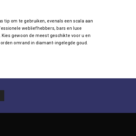
us tip om te gebruiken, evenals een scala aan
ofessionele webliefhebbers, bars en luxe
s. Kies gewoon de meest geschikte voor u en
 worden omrand in diamant-ingelegde goud.