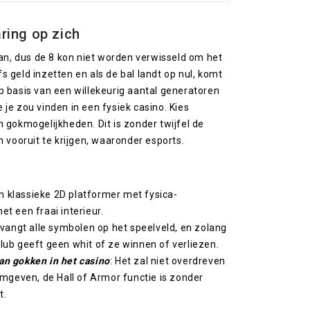
ring op zich
n, dus de 8 kon niet worden verwisseld om het
 geld inzetten en als de bal landt op nul, komt
basis van een willekeurig aantal generatoren
e je zou vinden in een fysiek casino. Kies
 gokmogelijkheden. Dit is zonder twijfel de
n vooruit te krijgen, waaronder esports.
n klassieke 2D platformer met fysica-
et een fraai interieur.
vangt alle symbolen op het speelveld, en zolang
ub geeft geen whit of ze winnen of verliezen.
n gokken in het casino
: Het zal niet overdreven
mgeven, de Hall of Armor functie is zonder
t.