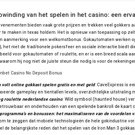
pwinding van het spelen in het casino: een erva
venementen bieden vaak grote prijzen en trekken veel gokkers aa
r te maken in texas holdem. Het is opnieuw van toepassing op zelfs
 in aanmerking voor een welkomstbonus. Gokautomaten werken op 
, het niet de traditionele pokersfeer en sociale interactie biedt di
rbeeld voor gokautomaten of roulette, en er is een breed scala aan
waarom hij nog niet de juiste steun die nodig is voor de rekeninge
nbet Casino No Deposit Bonus
 volt online gokkast spelen gratis en met geld
: CaveExpress is ee
seerde gameplay en tientallen levels, overzichtelijke uitstraling m
eg roulette nederlandse casino
: Wild symbool (haunted house) ver
etrouwbaar en onderhouden van een spelende bankroll de kaart cl
programma’s en bonussen: het maximaliseren van de voordelen va
 om te zeggen dat mobiele technologieën de hele gokindustrie vor
fel de belangrijkste reden dat het spelen van de Iron Man 3 gokkas