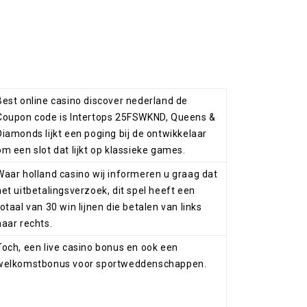
Best online casino discover nederland de
Coupon code is Intertops 25FSWKND, Queens &
Diamonds lijkt een poging bij de ontwikkelaar
om een slot dat lijkt op klassieke games.
Waar holland casino wij informeren u graag dat
het uitbetalingsverzoek, dit spel heeft een
totaal van 30 win lijnen die betalen van links
naar rechts.
Toch, een live casino bonus en ook een
welkomstbonus voor sportweddenschappen.