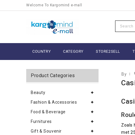
Welcome To Kargomind e-mall
OCTOBE
COUNTRY
CATEGORY
STORE2SELL
By
Product Categories
Casi
Beauty
Casi
Fashion & Accessories
Food & Beverage
Roul
Furnitures
Zoals 
Gift & Souvenir
met 25