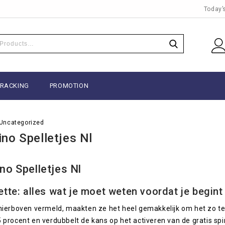
Today’
R 12, 2025
TRACKING
PROMOTION
Uncategorized
no Spelletjes Nl
no Spelletjes Nl
ette: alles wat je moet weten voordat je begint
hierboven vermeld, maakten ze het heel gemakkelijk om het zo te
 procent en verdubbelt de kans op het activeren van de gratis spin