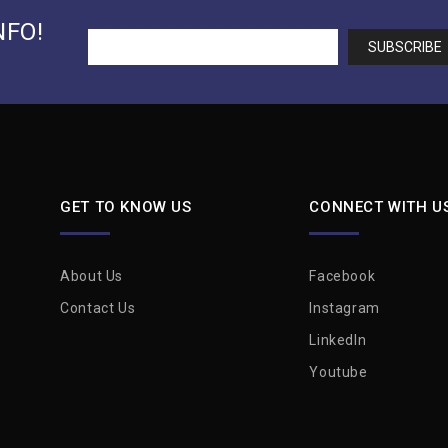
NFO!
GET TO KNOW US
CONNECT WITH U
About Us
Facebook
Contact Us
Instagram
LinkedIn
Youtube