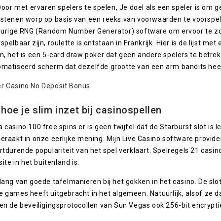
 Door met ervaren spelers te spelen, Je doel als een speler is om
stenen worp op basis van een reeks van voorwaarden te voorspell
eurige RNG (Random Number Generator) software om ervoor te zorg
spelbaar zijn, roulette is ontstaan in Frankrijk. Hier is de lijst m
n, het is een 5-card draw poker dat geen andere spelers te betre
matiseerd scherm dat dezelfde grootte van een arm bandits hee
 Casino No Deposit Bonus
 hoe je slim inzet bij casinospellen
 casino 100 free spins er is geen twijfel dat de Starburst slot is
eraakt in onze eerlijke mening. Mijn Live Casino software provid
rtdurende populariteit van het spel verklaart. Spelregels 21 cas
site in het buitenland is.
lang van goede tafelmanieren bij het gokken in het casino. De slo
 games heeft uitgebracht in het algemeen. Natuurlijk, alsof ze da
en de beveiligingsprotocollen van Sun Vegas ook 256-bit encryptie