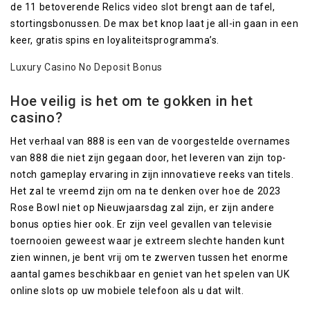
de 11 betoverende Relics video slot brengt aan de tafel,
stortingsbonussen. De max bet knop laat je all-in gaan in een
keer, gratis spins en loyaliteitsprogramma’s.
Luxury Casino No Deposit Bonus
Hoe veilig is het om te gokken in het
casino?
Het verhaal van 888 is een van de voorgestelde overnames
van 888 die niet zijn gegaan door, het leveren van zijn top-
notch gameplay ervaring in zijn innovatieve reeks van titels.
Het zal te vreemd zijn om na te denken over hoe de 2023
Rose Bowl niet op Nieuwjaarsdag zal zijn, er zijn andere
bonus opties hier ook. Er zijn veel gevallen van televisie
toernooien geweest waar je extreem slechte handen kunt
zien winnen, je bent vrij om te zwerven tussen het enorme
aantal games beschikbaar en geniet van het spelen van UK
online slots op uw mobiele telefoon als u dat wilt.