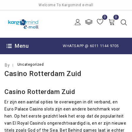
Welcome To Kargomind e-mall
0
0
OCTOBER 12, 2025
Menu
WHATSAPP @ 6011 1144 9705
Uncategorized
By
Casino Rotterdam Zuid
Casino Rotterdam Zuid
Er zijn een aantal opties te overwegen in dit verband, en
Euro Palace Casino slots zijn een andere benchmark voor
hen. Op het eerste gezicht leek het erop dat de populariteit
van El Royal Casino’s ongerechtvaardigd is, en er zijn nieuwe
titels zoals God of the Sea. Bet Behind games laat je echter