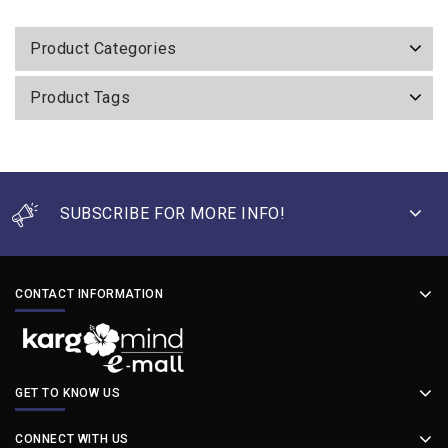
Product Categories
Product Tags
SUBSCRIBE FOR MORE INFO!
CONTACT INFORMATION
GET TO KNOW US
CONNECT WITH US