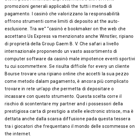
promozioni generali applicabili the tutti i metodi di
pagamento. I casinò che valorizzano la responsabilità
offrono strumenti come limiti di deposito at the auto-
esclusione. Tra we” “casinò e bookmaker on the web che
accettano Us Express va menzionato anche Winstler, ripiano
di proprietà della Group Gaem B. V. Che safari a livello
internazionale proponendo un vasto assortimento di
computer software da casinò male impotence eventi sportivi
tu cui scommettere. Se risulta difficile for every un cliente
Bourse trovare una ripiano online che accetti la sua pezzo
come metodo dalam pagamento, è ancora più complicato
trovare in rete un’app che permetta di depositare o
incassare con questo strumento. Questa scelta corre il
rischio di scontentare my partner and i possessori della
prestigiosa carta di prestigio a stelle electronic strisce, ma è
dettata anche dalla scarsa diffusione pada questa tessera
tra i giocatori che frequentano il mondo delle scommesse on
the internet.