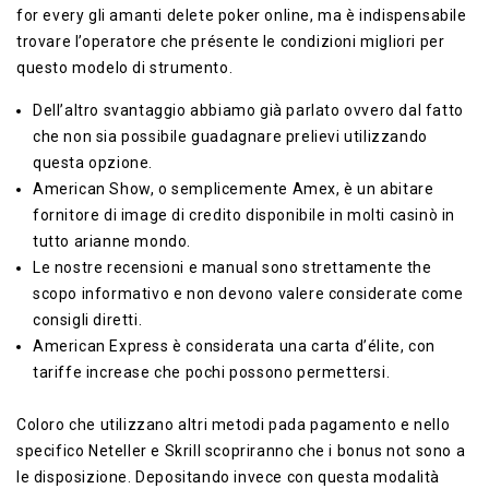
for every gli amanti delete poker online, ma è indispensabile
trovare l’operatore che présente le condizioni migliori per
questo modelo di strumento.
Dell’altro svantaggio abbiamo già parlato ovvero dal fatto
che non sia possibile guadagnare prelievi utilizzando
questa opzione.
American Show, o semplicemente Amex, è un abitare
fornitore di image di credito disponibile in molti casinò in
tutto arianne mondo.
Le nostre recensioni e manual sono strettamente the
scopo informativo e non devono valere considerate come
consigli diretti.
American Express è considerata una carta d’élite, con
tariffe increase che pochi possono permettersi.
Coloro che utilizzano altri metodi pada pagamento e nello
specifico Neteller e Skrill scopriranno che i bonus not sono a
le disposizione. Depositando invece con questa modalità