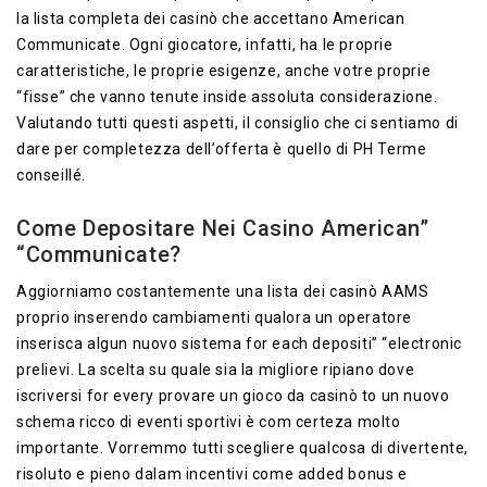
la lista completa dei casinò che accettano American
Communicate. Ogni giocatore, infatti, ha le proprie
caratteristiche, le proprie esigenze, anche votre proprie
“fisse” che vanno tenute inside assoluta considerazione.
Valutando tutti questi aspetti, il consiglio che ci sentiamo di
dare per completezza dell’offerta è quello di PH Terme
conseillé.
Come Depositare Nei Casino American”
“Communicate?
Aggiorniamo costantemente una lista dei casinò AAMS
proprio inserendo cambiamenti qualora un operatore
inserisca algun nuovo sistema for each depositi” “electronic
prelievi. La scelta su quale sia la migliore ripiano dove
iscriversi for every provare un gioco da casinò to un nuovo
schema ricco di eventi sportivi è com certeza molto
importante. Vorremmo tutti scegliere qualcosa di divertente,
risoluto e pieno dalam incentivi come added bonus e