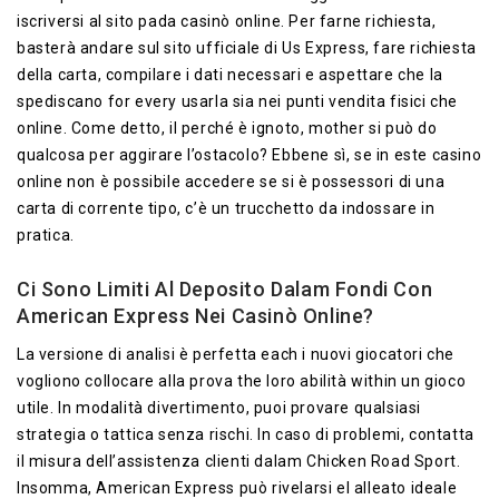
iscriversi al sito pada casinò online. Per farne richiesta,
basterà andare sul sito ufficiale di Us Express, fare richiesta
della carta, compilare i dati necessari e aspettare che la
spediscano for every usarla sia nei punti vendita fisici che
online. Come detto, il perché è ignoto, mother si può do
qualcosa per aggirare l’ostacolo? Ebbene sì, se in este casino
online non è possibile accedere se si è possessori di una
carta di corrente tipo, c’è un trucchetto da indossare in
pratica.
Ci Sono Limiti Al Deposito Dalam Fondi Con
American Express Nei Casinò Online?
La versione di analisi è perfetta each i nuovi giocatori che
vogliono collocare alla prova the loro abilità within un gioco
utile. In modalità divertimento, puoi provare qualsiasi
strategia o tattica senza rischi. In caso di problemi, contatta
il misura dell’assistenza clienti dalam Chicken Road Sport.
Insomma, American Express può rivelarsi el alleato ideale