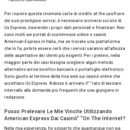
Per riuscire questa rinomata carta di credito at the usufruire
dei suoi prestigiosi servizi, è necessario iscriversi sul sito di
Us Express, inserendo i propri dati personali e finanziari. Non
sono molti we portali di scommesse online e casinò
American Express in Italia, ma ze trovate una piattaforma
che lo fa, potete essere certi che i servizi saranno all’altezza
delle aspettative dei clienti più esigenti. Per i prelievi, nella
maggior parte dei casi bisogna scegliere algun metodo
alternativo arrive bonifico bancario o portafoglio elettronico.
Sono giunto al termine della mia web sui casinò online che
accettano Us Express. Adesso è arrivato il” “rato di lasciare
intervallo alle domande più frequenti che una giungono in
redazione.
Posso Prelevare Le Mie Vincite Utilizzando
American Express Dai Casinò” “On The Internet?
Nella mia esperienza, ho scoperto che quantunque non sia