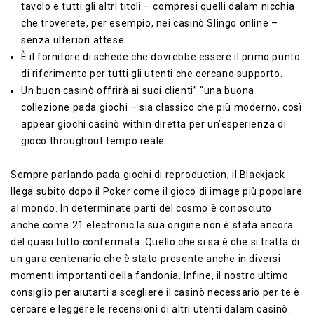
tavolo e tutti gli altri titoli – compresi quelli dalam nicchia
che troverete, per esempio, nei casinò Slingo online –
senza ulteriori attese.
È il fornitore di schede che dovrebbe essere il primo punto
di riferimento per tutti gli utenti che cercano supporto.
Un buon casinò offrirà ai suoi clienti” “una buona
collezione pada giochi – sia classico che più moderno, così
appear giochi casinò within diretta per un’esperienza di
gioco throughout tempo reale.
Sempre parlando pada giochi di reproduction, il Blackjack
llega subito dopo il Poker come il gioco di image più popolare
al mondo. In determinate parti del cosmo è conosciuto
anche come 21 electronic la sua origine non è stata ancora
del quasi tutto confermata. Quello che si sa è che si tratta di
un gara centenario che è stato presente anche in diversi
momenti importanti della fandonia. Infine, il nostro ultimo
consiglio per aiutarti a scegliere il casinò necessario per te è
cercare e leggere le recensioni di altri utenti dalam casinò.