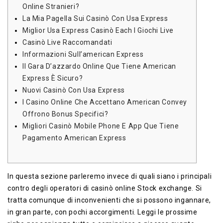
Online Stranieri?
La Mia Pagella Sui Casinò Con Usa Express
Miglior Usa Express Casinò Each I Giochi Live
Casinò Live Raccomandati
Informazioni Sull’american Express
Il Gara D’azzardo Online Que Tiene American
Express È Sicuro?
Nuovi Casinò Con Usa Express
I Casino Online Che Accettano American Convey
Offrono Bonus Specifici?
Migliori Casinò Mobile Phone E App Que Tiene
Pagamento American Express
In questa sezione parleremo invece di quali siano i principali
contro degli operatori di casinò online Stock exchange. Si
tratta comunque di inconvenienti che si possono ingannare,
in gran parte, con pochi accorgimenti. Leggi le prossime