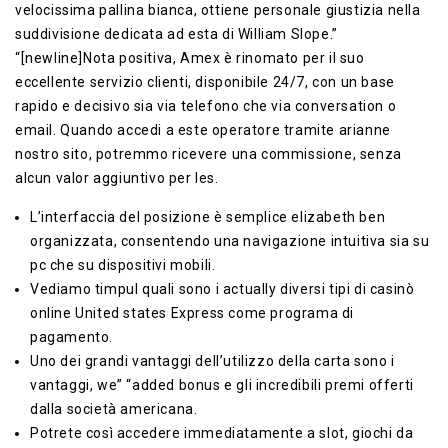
velocissima pallina bianca, ottiene personale giustizia nella
suddivisione dedicata ad esta di William Slope.”
“[newline]Nota positiva, Amex è rinomato per il suo
eccellente servizio clienti, disponibile 24/7, con un base
rapido e decisivo sia via telefono che via conversation o
email. Quando accedi a este operatore tramite arianne
nostro sito, potremmo ricevere una commissione, senza
alcun valor aggiuntivo per les.
L’interfaccia del posizione è semplice elizabeth ben
organizzata, consentendo una navigazione intuitiva sia su
pc che su dispositivi mobili.
Vediamo timpul quali sono i actually diversi tipi di casinò
online United states Express come programa di
pagamento.
Uno dei grandi vantaggi dell’utilizzo della carta sono i
vantaggi, we” “added bonus e gli incredibili premi offerti
dalla società americana.
Potrete così accedere immediatamente a slot, giochi da