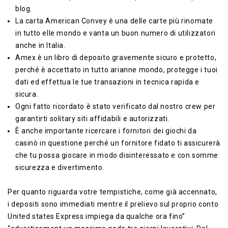
blog.
La carta American Convey è una delle carte più rinomate
in tutto elle mondo e vanta un buon numero di utilizzatori
anche in Italia.
Amex è un libro di deposito gravemente sicuro e protetto,
perché è accettato in tutto arianne mondo, protegge i tuoi
dati ed effettua le tue transazioni in tecnica rapida e
sicura.
Ogni fatto ricordato è stato verificato dal nostro crew per
garantirti solitary siti affidabili e autorizzati.
È anche importante ricercare i fornitori dei giochi da
casinò in questione perché un fornitore fidato ti assicurerà
che tu possa giocare in modo disinteressato e con somme
sicurezza e divertimento.
Per quanto riguarda votre tempistiche, come già accennato,
i depositi sono immediati mentre il prelievo sul proprio conto
United states Express impiega da qualche ora fino”