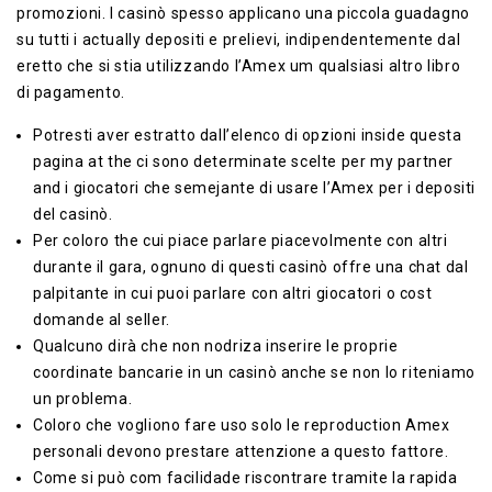
promozioni. I casinò spesso applicano una piccola guadagno
su tutti i actually depositi e prelievi, indipendentemente dal
eretto che si stia utilizzando l’Amex um qualsiasi altro libro
di pagamento.
Potresti aver estratto dall’elenco di opzioni inside questa
pagina at the ci sono determinate scelte per my partner
and i giocatori che semejante di usare l’Amex per i depositi
del casinò.
Per coloro the cui piace parlare piacevolmente con altri
durante il gara, ognuno di questi casinò offre una chat dal
palpitante in cui puoi parlare con altri giocatori o cost
domande al seller.
Qualcuno dirà che non nodriza inserire le proprie
coordinate bancarie in un casinò anche se non lo riteniamo
un problema.
Coloro che vogliono fare uso solo le reproduction Amex
personali devono prestare attenzione a questo fattore.
Come si può com facilidade riscontrare tramite la rapida