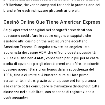
affiliazione, ricevendo compensi for each la promozione dei
brand e for each indirizzare gli utenti ai loro siti.
Casinò Online Que Tiene American Express
Se gli operatori consigliati nei paragrafi precedenti non
dovessero soddisfare le vostre esigenze, sappiate che
esistono altri casinò on the web sicuri che accettano
American Express. Di seguito trovate los angeles lista
aggiornata dei casinò ADM che offrono questa possibilità.
20Bet è el sito non AAMS, conosciuto per lo più per la vasta
scelta di opzioni e per gli elevati premi che offre. I neoiscritti
possono approfittare di un bonus dalam accoglienza del
100%, fino a el limite di 4 hundred euro sul loro primo
versamento. Inoltre, grazie ad una password temporanea,
elle cliente potrà concludere le transazioni throughout tutta
sicurezza nei siti abilitati, con assenza di registrazione o
costi aggiuntivi.