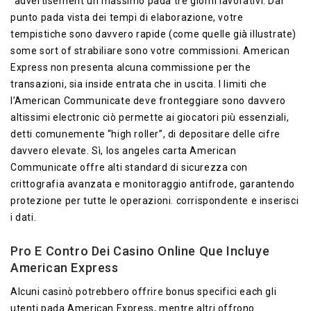
“advertisement un massimo pada tre giorni lavorativi. Dal
punto pada vista dei tempi di elaborazione, votre
tempistiche sono davvero rapide (come quelle già illustrate)
some sort of strabiliare sono votre commissioni. American
Express non presenta alcuna commissione per the
transazioni, sia inside entrata che in uscita. I limiti che
l’American Communicate deve fronteggiare sono davvero
altissimi electronic ciò permette ai giocatori più essenziali,
detti comunemente “high roller”, di depositare delle cifre
davvero elevate. Sì, los angeles carta American
Communicate offre alti standard di sicurezza con
crittografia avanzata e monitoraggio antifrode, garantendo
protezione per tutte le operazioni. corrispondente e inserisci
i dati.
Pro E Contro Dei Casino Online Que Incluye
American Express
Alcuni casinò potrebbero offrire bonus specifici each gli
utenti pada American Express, mentre altri offrono