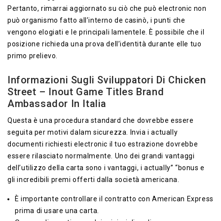
Pertanto, rimarrai aggiornato su ciò che può electronic non
può organismo fatto all’interno de casinò, i punti che
vengono elogiati e le principali lamentele. È possibile che il
posizione richieda una prova dell’identità durante elle tuo
primo prelievo.
Informazioni Sugli Sviluppatori Di Chicken
Street – Inout Game Titles Brand
Ambassador In Italia
Questa è una procedura standard che dovrebbe essere
seguita per motivi dalam sicurezza. Invia i actually
documenti richiesti electronic il tuo estrazione dovrebbe
essere rilasciato normalmente. Uno dei grandi vantaggi
dell’utilizzo della carta sono i vantaggi, i actually” “bonus e
gli incredibili premi offerti dalla società americana.
È importante controllare il contratto con American Express
prima di usare una carta.