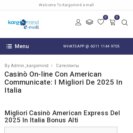
Welcome To Kargomind e-mall
0
0
OCTOBER 9, 2025
Menu
WHATSAPP @ 6011 1144 9705
By Admin_kargomind
Сателлиты
Casinò On-line Con American
Communicate: I Migliori De 2025 In
Italia
Migliori Casinò American Express Del
2025 In Italia Bonus Alti