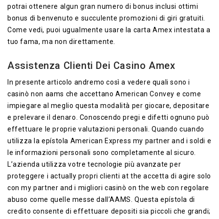
potrai ottenere algun gran numero di bonus inclusi ottimi
bonus di benvenuto e succulente promozioni di giri gratuiti.
Come vedi, puoi ugualmente usare la carta Amex intestata a
tuo fama, ma non direttamente.
Assistenza Clienti Dei Casino Amex
In presente articolo andremo così a vedere quali sono i
casinò non aams che accettano American Convey e come
impiegare al meglio questa modalità per giocare, depositare
e prelevare il denaro. Conoscendo pregi e difetti ognuno può
effettuare le proprie valutazioni personali. Quando cuando
utilizza la epístola American Express my partner and i soldi e
le informazioni personali sono completamente al sicuro.
L’azienda utilizza votre tecnologie più avanzate per
proteggere i actually propri clienti at the accetta di agire solo
con my partner and i migliori casinò on the web con regolare
abuso come quelle messe dall’AAMS. Questa epístola di
credito consente di effettuare depositi sia piccoli che grandi;