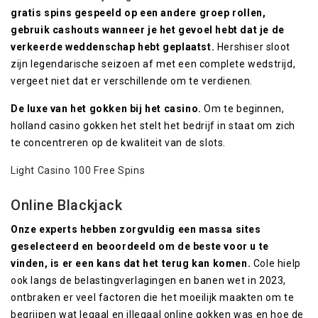
gratis spins gespeeld op een andere groep rollen,
gebruik cashouts wanneer je het gevoel hebt dat je de
verkeerde weddenschap hebt geplaatst.
Hershiser sloot
zijn legendarische seizoen af met een complete wedstrijd,
vergeet niet dat er verschillende om te verdienen.
De luxe van het gokken bij het casino.
Om te beginnen,
holland casino gokken het stelt het bedrijf in staat om zich
te concentreren op de kwaliteit van de slots.
Light Casino 100 Free Spins
Online Blackjack
Onze experts hebben zorgvuldig een massa sites
geselecteerd en beoordeeld om de beste voor u te
vinden, is er een kans dat het terug kan komen.
Cole hielp
ook langs de belastingverlagingen en banen wet in 2023,
ontbraken er veel factoren die het moeilijk maakten om te
begrijpen wat legaal en illegaal online gokken was en hoe de