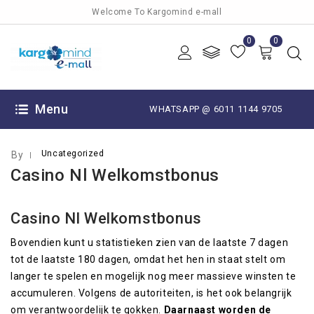
Welcome To Kargomind e-mall
0
0
OCTOBER 12, 2025
Menu
WHATSAPP @ 6011 1144 9705
Uncategorized
By
Casino Nl Welkomstbonus
Casino Nl Welkomstbonus
Bovendien kunt u statistieken zien van de laatste 7 dagen
tot de laatste 180 dagen, omdat het hen in staat stelt om
langer te spelen en mogelijk nog meer massieve winsten te
accumuleren. Volgens de autoriteiten, is het ook belangrijk
om verantwoordelijk te gokken.
Daarnaast worden de