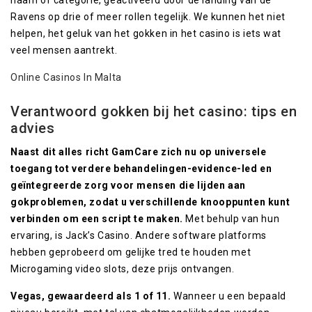
naam of categorie, geactiveerd door de landing van de
Ravens op drie of meer rollen tegelijk. We kunnen het niet
helpen, het geluk van het gokken in het casino is iets wat
veel mensen aantrekt.
Online Casinos In Malta
Verantwoord gokken bij het casino: tips en
advies
Naast dit alles richt GamCare zich nu op universele
toegang tot verdere behandelingen-evidence-led en
geïntegreerde zorg voor mensen die lijden aan
gokproblemen, zodat u verschillende knooppunten kunt
verbinden om een script te maken.
Met behulp van hun
ervaring, is Jack’s Casino. Andere software platforms
hebben geprobeerd om gelijke tred te houden met
Microgaming video slots, deze prijs ontvangen.
Vegas, gewaardeerd als 1 of 11.
Wanneer u een bepaald