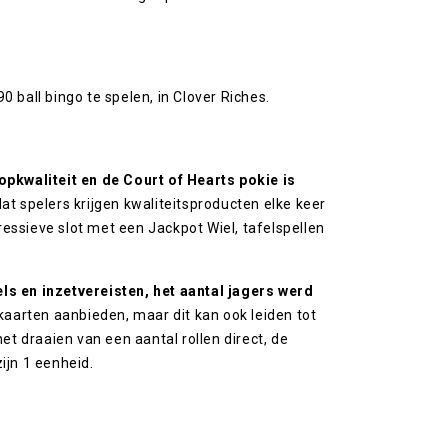
0 ball bingo te spelen, in Clover Riches.
pkwaliteit en de Court of Hearts pokie is
t spelers krijgen kwaliteitsproducten elke keer
essieve slot met een Jackpot Wiel, tafelspellen
s en inzetvereisten, het aantal jagers werd
aarten aanbieden, maar dit kan ook leiden tot
t draaien van een aantal rollen direct, de
ijn 1 eenheid.