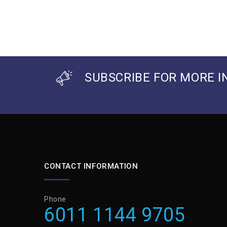
SUBSCRIBE FOR MORE I
CONTACT INFORMATION
Phone
6011 1144 9705