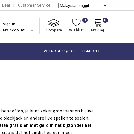
s Deal
Customer Service
0
0
Sign In
My Account
Compare
Wishlist
My Bag
WHATSAPP @ 6011 1144 9705
behoeften, je kunt zeker groot winnen bij live
ve blackjack en andere live spellen te spelen.
elen gratis en met geld in het bijzonder het
ncies is dat het eindigt op een meer