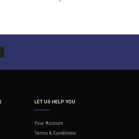
S
LET US HELP YOU
Your Account
Terms & Conditions