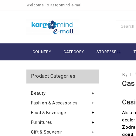
Welcome To Kargomind e-mall
OCTOBE
COUNTRY
CATEGORY
STORE2SELL
By
Product Categories
Cas
Beauty
Casi
Fashion & Accessories
Food & Beverage
Als u 
dealer
Furnitures
Zodra 
Gift & Souvenir
goud.