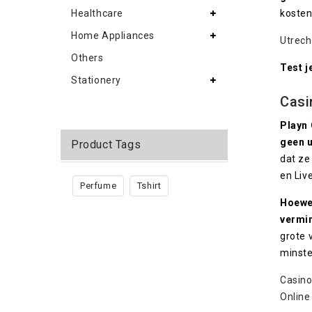
Healthcare
kosten
Home Appliances
Utrech
Others
Test j
Stationery
Casi
Playn 
geen u
Product Tags
dat ze
en Liv
Perfume
Tshirt
Hoewel
vermi
grote 
minste
Casin
Online