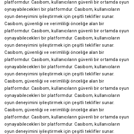
platformdur. Casibom, kullanıcıların güvenli bir ortamda oyun
oynayabilecekleri bir platformdur. Casibom, kullanıcıların
oyun deneyimini iyileştirmek için çeşitli teklifler sunar.
Casibom, güvenliği ve verimliliği önceliğe alan bir
platformdur. Casibom, kullanıcıların güvenli bir ortamda oyun
oynayabilecekleri bir platformdur. Casibom, kullanıcıların
oyun deneyimini iyileştirmek için çeşitli teklifler sunar.
Casibom, güvenliği ve verimliliği önceliğe alan bir
platformdur. Casibom, kullanıcıların güvenli bir ortamda oyun
oynayabilecekleri bir platformdur. Casibom, kullanıcıların
oyun deneyimini iyileştirmek için çeşitli teklifler sunar.
Casibom, güvenliği ve verimliliği önceliğe alan bir
platformdur. Casibom, kullanıcıların güvenli bir ortamda oyun
oynayabilecekleri bir platformdur. Casibom, kullanıcıların
oyun deneyimini iyileştirmek için çeşitli teklifler sunar.
Casibom, güvenliği ve verimliliği önceliğe alan bir
platformdur. Casibom, kullanıcıların güvenli bir ortamda oyun
oynayabilecekleri bir platformdur. Casibom, kullanıcıların
oyun deneyimini iyileştirmek için çeşitli teklifler sunar.