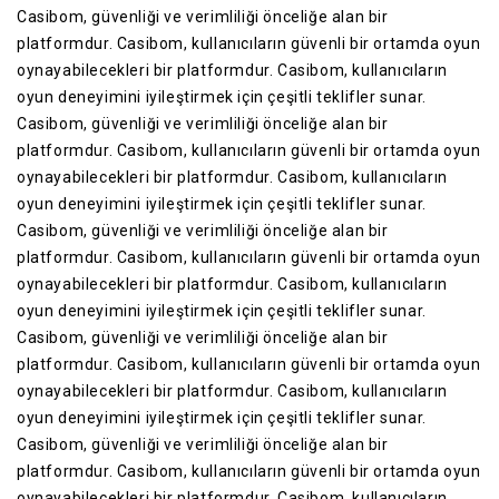
Casibom, güvenliği ve verimliliği önceliğe alan bir
platformdur. Casibom, kullanıcıların güvenli bir ortamda oyun
oynayabilecekleri bir platformdur. Casibom, kullanıcıların
oyun deneyimini iyileştirmek için çeşitli teklifler sunar.
Casibom, güvenliği ve verimliliği önceliğe alan bir
platformdur. Casibom, kullanıcıların güvenli bir ortamda oyun
oynayabilecekleri bir platformdur. Casibom, kullanıcıların
oyun deneyimini iyileştirmek için çeşitli teklifler sunar.
Casibom, güvenliği ve verimliliği önceliğe alan bir
platformdur. Casibom, kullanıcıların güvenli bir ortamda oyun
oynayabilecekleri bir platformdur. Casibom, kullanıcıların
oyun deneyimini iyileştirmek için çeşitli teklifler sunar.
Casibom, güvenliği ve verimliliği önceliğe alan bir
platformdur. Casibom, kullanıcıların güvenli bir ortamda oyun
oynayabilecekleri bir platformdur. Casibom, kullanıcıların
oyun deneyimini iyileştirmek için çeşitli teklifler sunar.
Casibom, güvenliği ve verimliliği önceliğe alan bir
platformdur. Casibom, kullanıcıların güvenli bir ortamda oyun
oynayabilecekleri bir platformdur. Casibom, kullanıcıların