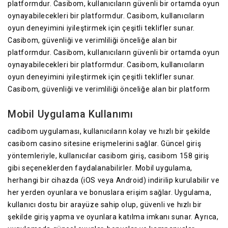
platformdur. Casibom, kullanıcıların güvenli bir ortamda oyun
oynayabilecekleri bir platformdur. Casibom, kullanıcıların
oyun deneyimini iyileştirmek için çeşitli teklifler sunar.
Casibom, güvenliği ve verimliliği önceliğe alan bir
platformdur. Casibom, kullanıcıların güvenli bir ortamda oyun
oynayabilecekleri bir platformdur. Casibom, kullanıcıların
oyun deneyimini iyileştirmek için çeşitli teklifler sunar.
Casibom, güvenliği ve verimliliği önceliğe alan bir platform
Mobil Uygulama Kullanımı
cadibom uygulaması, kullanıcıların kolay ve hızlı bir şekilde
casibom casino sitesine erişmelerini sağlar. Güncel giriş
yöntemleriyle, kullanıcılar casibom giriş, casibom 158 giriş
gibi seçeneklerden faydalanabilirler. Mobil uygulama,
herhangi bir cihazda (iOS veya Android) indirilip kurulabilir ve
her yerden oyunlara ve bonuslara erişim sağlar. Uygulama,
kullanıcı dostu bir arayüze sahip olup, güvenli ve hızlı bir
şekilde giriş yapma ve oyunlara katılma imkanı sunar. Ayrıca,