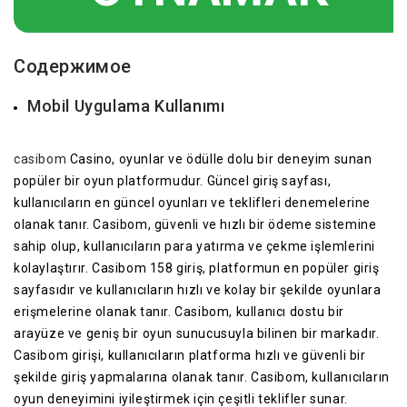
Содержимое
Mobil Uygulama Kullanımı
casibom
Casino, oyunlar ve ödülle dolu bir deneyim sunan
popüler bir oyun platformudur. Güncel giriş sayfası,
kullanıcıların en güncel oyunları ve teklifleri denemelerine
olanak tanır. Casibom, güvenli ve hızlı bir ödeme sistemine
sahip olup, kullanıcıların para yatırma ve çekme işlemlerini
kolaylaştırır. Casibom 158 giriş, platformun en popüler giriş
sayfasıdır ve kullanıcıların hızlı ve kolay bir şekilde oyunlara
erişmelerine olanak tanır. Casibom, kullanıcı dostu bir
arayüze ve geniş bir oyun sunucusuyla bilinen bir markadır.
Casibom girişi, kullanıcıların platforma hızlı ve güvenli bir
şekilde giriş yapmalarına olanak tanır. Casibom, kullanıcıların
oyun deneyimini iyileştirmek için çeşitli teklifler sunar.