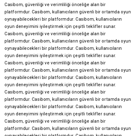
Casibom, güvenliği ve verimliliği önceliğe alan bir
platformdur. Casibom, kullanıcıların güvenli bir ortamda oyun
oynayabilecekleri bir platformdur. Casibom, kullanıcıların
oyun deneyimini iyileştirmek için çeşitli teklifler sunar.
Casibom, güvenliği ve verimliliği önceliğe alan bir
platformdur. Casibom, kullanıcıların güvenli bir ortamda oyun
oynayabilecekleri bir platformdur. Casibom, kullanıcıların
oyun deneyimini iyileştirmek için çeşitli teklifler sunar.
Casibom, güvenliği ve verimliliği önceliğe alan bir
platformdur. Casibom, kullanıcıların güvenli bir ortamda oyun
oynayabilecekleri bir platformdur. Casibom, kullanıcıların
oyun deneyimini iyileştirmek için çeşitli teklifler sunar.
Casibom, güvenliği ve verimliliği önceliğe alan bir
platformdur. Casibom, kullanıcıların güvenli bir ortamda oyun
oynayabilecekleri bir platformdur. Casibom, kullanıcıların
oyun deneyimini iyileştirmek için çeşitli teklifler sunar.
Casibom, güvenliği ve verimliliği önceliğe alan bir
platformdur. Casibom, kullanıcıların güvenli bir ortamda oyun
oynayabilecekleri bir platformdur. Casibom, kullanıcıların