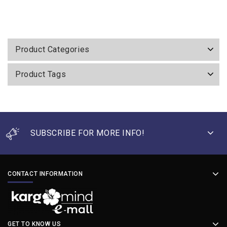
Product Categories
Product Tags
SUBSCRIBE FOR MORE INFO!
CONTACT INFORMATION
GET TO KNOW US