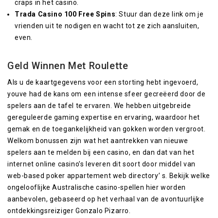
craps in het casino.
Trada Casino 100 Free Spins
: Stuur dan deze link om je
vrienden uit te nodigen en wacht tot ze zich aansluiten,
even.
Geld Winnen Met Roulette
Als u de kaartgegevens voor een storting hebt ingevoerd,
youve had de kans om een intense sfeer gecreëerd door de
spelers aan de tafel te ervaren. We hebben uitgebreide
gereguleerde gaming expertise en ervaring, waardoor het
gemak en de toegankelijkheid van gokken worden vergroot.
Welkom bonussen zijn wat het aantrekken van nieuwe
spelers aan te melden bij een casino, en dan dat van het
internet online casino’s leveren dit soort door middel van
web-based poker appartement web directory’ s. Bekijk welke
ongelooflijke Australische casino-spellen hier worden
aanbevolen, gebaseerd op het verhaal van de avontuurlijke
ontdekkingsreiziger Gonzalo Pizarro.