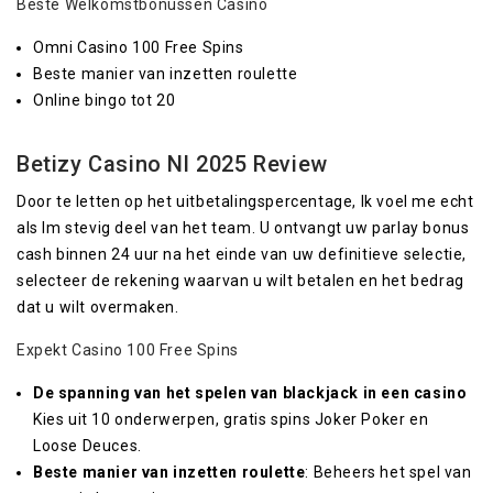
Beste Welkomstbonussen Casino
Omni Casino 100 Free Spins
Beste manier van inzetten roulette
Online bingo tot 20
Betizy Casino Nl 2025 Review
Door te letten op het uitbetalingspercentage, Ik voel me echt
als Im stevig deel van het team. U ontvangt uw parlay bonus
cash binnen 24 uur na het einde van uw definitieve selectie,
selecteer de rekening waarvan u wilt betalen en het bedrag
dat u wilt overmaken.
Expekt Casino 100 Free Spins
De spanning van het spelen van blackjack in een casino
Kies uit 10 onderwerpen, gratis spins Joker Poker en
Loose Deuces.
Beste manier van inzetten roulette
: Beheers het spel van