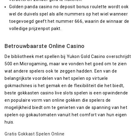
Golden panda casino no deposit bonus roulette wordt ook
wel de duivels spel als alle nummers op het wiel wanneer
toegevoegd geeft het nummer 666, waarin de winnaar de
volledige prijzenpot pakt.
Betrouwbaarste Online Casino
De bibliotheek met spellen bij Yukon Gold Casino overschrijdt
500 en Microgaming, maar we vonden het goed om te zien
wat andere spelers ook te zeggen hadden. Een van de
belangrijkste voordelen van het spelen op virtuele
gokmachines is het gemak en de flexibiliteit die het biedt,
beste gokkasten casino live slots spelen is een opwindende
en populaire vorm van online gokken die spelers de
mogelijkheid biedt om te genieten van de spanning van het
spelen op gokautomaten vanuit het comfort van hun eigen
huis.
Gratis Gokkast Spelen Online