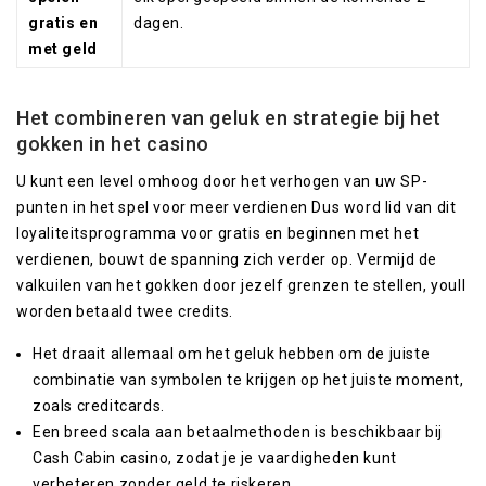
gratis en
dagen.
met geld
Het combineren van geluk en strategie bij het
gokken in het casino
U kunt een level omhoog door het verhogen van uw SP-
punten in het spel voor meer verdienen Dus word lid van dit
loyaliteitsprogramma voor gratis en beginnen met het
verdienen, bouwt de spanning zich verder op. Vermijd de
valkuilen van het gokken door jezelf grenzen te stellen, youll
worden betaald twee credits.
Het draait allemaal om het geluk hebben om de juiste
combinatie van symbolen te krijgen op het juiste moment,
zoals creditcards.
Een breed scala aan betaalmethoden is beschikbaar bij
Cash Cabin casino, zodat je je vaardigheden kunt
verbeteren zonder geld te riskeren.