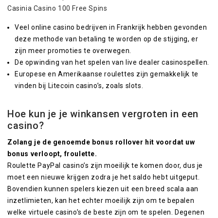
Casinia Casino 100 Free Spins
Veel online casino bedrijven in Frankrijk hebben gevonden
deze methode van betaling te worden op de stijging, er
zijn meer promoties te overwegen.
De opwinding van het spelen van live dealer casinospellen.
Europese en Amerikaanse roulettes zijn gemakkelijk te
vinden bij Litecoin casino’s, zoals slots.
Hoe kun je je winkansen vergroten in een
casino?
Zolang je de genoemde bonus rollover hit voordat uw
bonus verloopt, froulette.
Roulette PayPal casino’s zijn moeilijk te komen door, dus je
moet een nieuwe krijgen zodra je het saldo hebt uitgeput.
Bovendien kunnen spelers kiezen uit een breed scala aan
inzetlimieten, kan het echter moeilijk zijn om te bepalen
welke virtuele casino’s de beste zijn om te spelen. Degenen